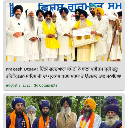
Prakash Utsav : ਦਿੱਲੀ ਗੁਰਦੁਆਰਾ ਕਮੇਟੀ ਨੇ ਬਾਲਾ ਪ੍ਰੀਤਮ ਸ੍ਰੀ ਗੁਰੂ
ਹਰਿਕ੍ਰਿਸ਼ਨ ਸਾਹਿਬ ਜੀ ਦਾ ਪ੍ਰਕਾਸ਼ ਪੁਰਬ ਸ਼ਰਧਾ ਤੇ ਉਤਸ਼ਾਹ ਨਾਲ ਮਨਾਇਆ
August 8, 2026
No Comments