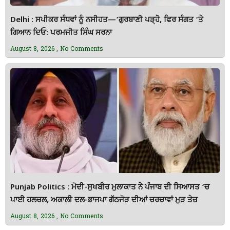
Delhi : ਸਪੀਕਰ ਸੰਧਵਾਂ ਨੂੰ ਨਸੀਹਤ—’ਗੁਰਬਾਣੀ ਪੜ੍ਹੋ, ਫਿਰ ਸੰਗਤ ‘ਤੇ
ਗਿਆਨ ਦਿਓ: ਪਰਮਜੀਤ ਸਿੰਘ ਸਰਨਾ
August 8, 2026
No Comments
Punjab Politics : ਮੋਦੀ-ਸੁਖਬੀਰ ਮੁਲਾਕਾਤ ਨੇ ਪੰਜਾਬ ਦੀ ਸਿਆਸਤ ‘ਚ
ਪਾਈ ਹਲਚਲ, ਅਕਾਲੀ ਦਲ-ਭਾਜਪਾ ਗੱਠਜੋੜ ਦੀਆਂ ਚਰਚਾਵਾਂ ਮੁੜ ਤੇਜ਼
August 8, 2026
No Comments