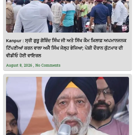
Kanpur : ਸ੍ਰੀ ਗੁਰੂ ਗੋਬਿੰਦ ਸਿੰਘ ਜੀ ਅਤੇ ਸਿੱਖ ਕੌਮ ਖ਼ਿਲਾਫ਼ ਅਪਮਾਨਜਨਕ
ਟਿੱਪਣੀਆਂ ਕਰਨ ਵਾਲਾ ਅਜੈ ਸਿੰਘ ਜੇਲ੍ਹ ਭੇਜਿਆ; ਪੇਸ਼ੀ ਦੌਰਾਨ ਕੁੱਟਮਾਰ ਦੀ
ਵੀਡੀਓ ਹੋਈ ਵਾਇਰਲ
August 8, 2026
No Comments