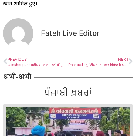
खान शामिल हुए।
Fateh Live Editor
PREVIOUS
NEXT
Jamshedpur : शहीद रामलाल महतो की मूर्ति पर माल्यार्पण कर कांग्रेसजनों ने दी श्रद्धांजलि, बच्चों में बांटी पाठ्य सामग्री
Dhanbad : मुनीडीह में गैस कटर सिलेंडर विस्फोट, दो की मौत, दो गंभीर
अभी-अभी
ਪੰਜਾਬੀ ਖ਼ਬਰਾਂ