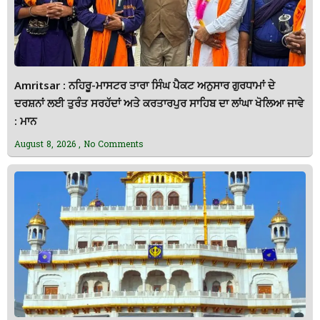
Amritsar : ਨਹਿਰੂ-ਮਾਸਟਰ ਤਾਰਾ ਸਿੰਘ ਪੈਕਟ ਅਨੁਸਾਰ ਗੁਰਧਾਮਾਂ ਦੇ
ਦਰਸ਼ਨਾਂ ਲਈ ਤੁਰੰਤ ਸਰਹੱਦਾਂ ਅਤੇ ਕਰਤਾਰਪੁਰ ਸਾਹਿਬ ਦਾ ਲਾਂਘਾ ਖੋਲਿਆ ਜਾਵੇ
: ਮਾਨ
August 8, 2026
No Comments