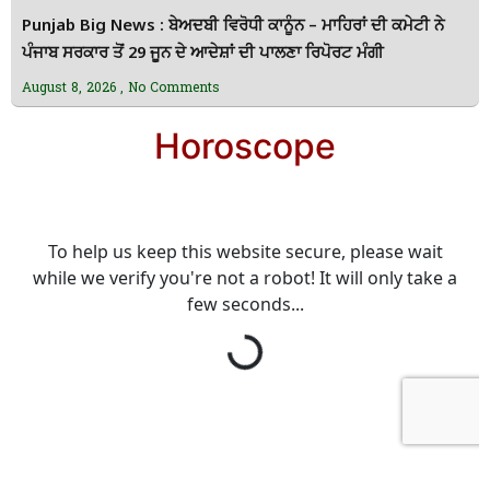
Punjab Big News : ਬੇਅਦਬੀ ਵਿਰੋਧੀ ਕਾਨੂੰਨ – ਮਾਹਿਰਾਂ ਦੀ ਕਮੇਟੀ ਨੇ
ਪੰਜਾਬ ਸਰਕਾਰ ਤੋਂ 29 ਜੂਨ ਦੇ ਆਦੇਸ਼ਾਂ ਦੀ ਪਾਲਣਾ ਰਿਪੋਰਟ ਮੰਗੀ
August 8, 2026
No Comments
Horoscope