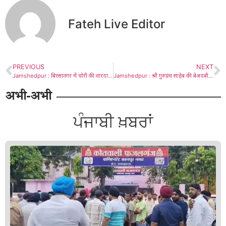
Fateh Live Editor
PREVIOUS
NEXT
Jamshedpur : बिरसानगर में चोरी की वारदात, नकद, गहने समेत दो लाख की संपत्ति पार
Jamshedpur : श्री गुरुग्रंथ साहेब की बेअदबी मामले में बनाये गए कानून का AISSF ने किया स्वागत
अभी-अभी
ਪੰਜਾਬੀ ਖ਼ਬਰਾਂ