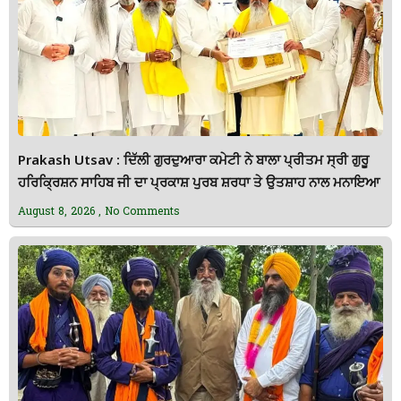
Prakash Utsav : ਦਿੱਲੀ ਗੁਰਦੁਆਰਾ ਕਮੇਟੀ ਨੇ ਬਾਲਾ ਪ੍ਰੀਤਮ ਸ੍ਰੀ ਗੁਰੂ
ਹਰਿਕ੍ਰਿਸ਼ਨ ਸਾਹਿਬ ਜੀ ਦਾ ਪ੍ਰਕਾਸ਼ ਪੁਰਬ ਸ਼ਰਧਾ ਤੇ ਉਤਸ਼ਾਹ ਨਾਲ ਮਨਾਇਆ
August 8, 2026
No Comments