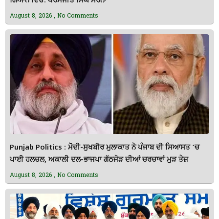
ਗਿਆਨ ਦਿਓ: ਪਰਮਜੀਤ ਸਿੰਘ ਸਰਨਾ
August 8, 2026
No Comments
Punjab Politics : ਮੋਦੀ-ਸੁਖਬੀਰ ਮੁਲਾਕਾਤ ਨੇ ਪੰਜਾਬ ਦੀ ਸਿਆਸਤ ‘ਚ
ਪਾਈ ਹਲਚਲ, ਅਕਾਲੀ ਦਲ-ਭਾਜਪਾ ਗੱਠਜੋੜ ਦੀਆਂ ਚਰਚਾਵਾਂ ਮੁੜ ਤੇਜ਼
August 8, 2026
No Comments