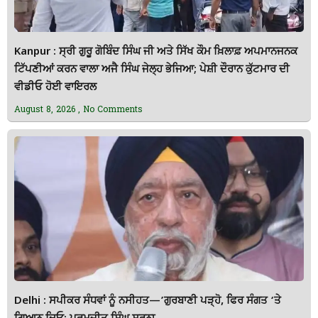
Kanpur : ਸ੍ਰੀ ਗੁਰੂ ਗੋਬਿੰਦ ਸਿੰਘ ਜੀ ਅਤੇ ਸਿੱਖ ਕੌਮ ਖ਼ਿਲਾਫ਼ ਅਪਮਾਨਜਨਕ
ਟਿੱਪਣੀਆਂ ਕਰਨ ਵਾਲਾ ਅਜੈ ਸਿੰਘ ਜੇਲ੍ਹ ਭੇਜਿਆ; ਪੇਸ਼ੀ ਦੌਰਾਨ ਕੁੱਟਮਾਰ ਦੀ
ਵੀਡੀਓ ਹੋਈ ਵਾਇਰਲ
August 8, 2026
No Comments
Delhi : ਸਪੀਕਰ ਸੰਧਵਾਂ ਨੂੰ ਨਸੀਹਤ—’ਗੁਰਬਾਣੀ ਪੜ੍ਹੋ, ਫਿਰ ਸੰਗਤ ‘ਤੇ