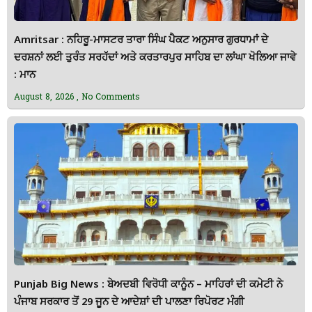
Amritsar : ਨਹਿਰੂ-ਮਾਸਟਰ ਤਾਰਾ ਸਿੰਘ ਪੈਕਟ ਅਨੁਸਾਰ ਗੁਰਧਾਮਾਂ ਦੇ
ਦਰਸ਼ਨਾਂ ਲਈ ਤੁਰੰਤ ਸਰਹੱਦਾਂ ਅਤੇ ਕਰਤਾਰਪੁਰ ਸਾਹਿਬ ਦਾ ਲਾਂਘਾ ਖੋਲਿਆ ਜਾਵੇ
: ਮਾਨ
August 8, 2026
No Comments
Punjab Big News : ਬੇਅਦਬੀ ਵਿਰੋਧੀ ਕਾਨੂੰਨ – ਮਾਹਿਰਾਂ ਦੀ ਕਮੇਟੀ ਨੇ
ਪੰਜਾਬ ਸਰਕਾਰ ਤੋਂ 29 ਜੂਨ ਦੇ ਆਦੇਸ਼ਾਂ ਦੀ ਪਾਲਣਾ ਰਿਪੋਰਟ ਮੰਗੀ