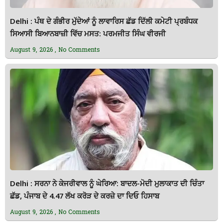
Delhi : ਪੰਥ ਦੇ ਗੰਭੀਰ ਮੁੱਦੇਆਂ ਨੂੰ ਲਾਵਾਰਿਸ ਛੱਡ ਦਿੱਲੀ ਕਮੇਟੀ ਪ੍ਰਬੰਧਕ
ਸਿਆਸੀ ਬਿਆਨਬਾਜ਼ੀ ਵਿੱਚ ਮਸਤ: ਪਰਮਜੀਤ ਸਿੰਘ ਵੀਰਜੀ
August 9, 2026
No Comments
Delhi : ਸਰਨਾ ਨੇ ਕੇਜਰੀਵਾਲ ਨੂੰ ਘੇਰਿਆ: ਬਾਦਲ-ਮੋਦੀ ਮੁਲਾਕਾਤ ਦੀ ਚਿੰਤਾ
ਛੱਡ, ਪੰਜਾਬ ਦੇ 4.47 ਲੱਖ ਕਰੋੜ ਦੇ ਕਰਜ਼ੇ ਦਾ ਦਿਓ ਹਿਸਾਬ
August 9, 2026
No Comments