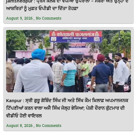
Jamshedpur : ਪ੍ਰੈੱਸ ਕਲੱਬ ਦਾ ਵਧੀਆ ਉਪਰਾਲਾ – ਮੈਂਬਰਾਂ ਅਤੇ ਉਨ੍ਹਾਂ ਦੇ
ਆਸ਼ਰਿਤਾਂ ਨੂੰ ਮੁਫ਼ਤ ਓਪੀਡੀ ਦਾ ਦਿੱਤਾ ਤੋਹਫ਼ਾ
August 9, 2026
No Comments
Kanpur : ਸ੍ਰੀ ਗੁਰੂ ਗੋਬਿੰਦ ਸਿੰਘ ਜੀ ਅਤੇ ਸਿੱਖ ਕੌਮ ਖ਼ਿਲਾਫ਼ ਅਪਮਾਨਜਨਕ
ਟਿੱਪਣੀਆਂ ਕਰਨ ਵਾਲਾ ਅਜੈ ਸਿੰਘ ਜੇਲ੍ਹ ਭੇਜਿਆ; ਪੇਸ਼ੀ ਦੌਰਾਨ ਕੁੱਟਮਾਰ ਦੀ
ਵੀਡੀਓ ਹੋਈ ਵਾਇਰਲ
August 8, 2026
No Comments