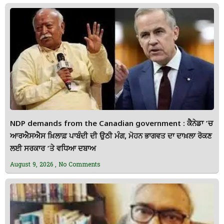
NDP demands from the Canadian government : ਕੈਨੇਡਾ ’ਚ
ਆਰਐਸਐਸ ਖ਼ਿਲਾਫ਼ ਪਾਬੰਦੀ ਦੀ ਉਠੀ ਮੰਗ, ਮੋਹਨ ਭਾਗਵਤ ਦਾ ਦਾਖ਼ਲਾ ਰੋਕਣ
ਲਈ ਸਰਕਾਰ ’ਤੇ ਵਧਿਆ ਦਬਾਅ
August 9, 2026
No Comments