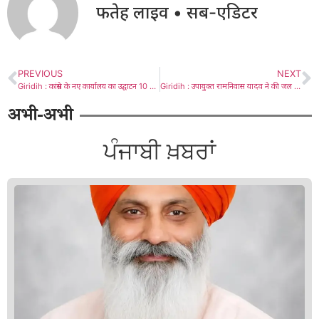
फतेह लाइव • सब-एडिटर
PREVIOUS
NEXT
Giridih : कांग्रेस के नए कार्यालय का उद्घाटन 10 जुलाई को, तैयारियों को अंतिम रूप
Giridih : उपायुक्त रामनिवास यादव ने की जल एवं स्वच्छता समिति की बैठक, योजनाओं की प्रगति की समीक्षा
अभी-अभी
ਪੰਜਾਬੀ ਖ਼ਬਰਾਂ