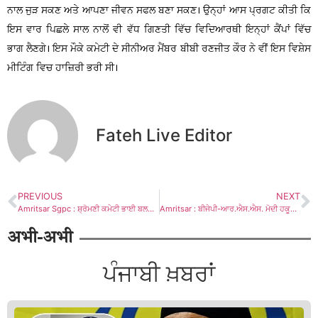
ਨਾਲ ਜੁੜ ਸਕਣ ਅਤੇ ਆਪਣਾ ਜੀਵਨ ਸਫਲ ਬਣਾ ਸਕਣ। ਉਨ੍ਹਾਂ ਆਸ ਪ੍ਰਗਟ ਕੀਤੀ ਕਿ
ਇਸ ਵਾਰ ਪਿਛਲੇ ਸਾਲ ਨਾਲੋਂ ਵੀ ਵੱਧ ਗਿਣਤੀ ਵਿੱਚ ਵਿਦਿਆਰਥੀ ਇਨ੍ਹਾਂ ਕੈਂਪਾਂ ਵਿੱਚ
ਭਾਗ ਲੈਣਗੇ। ਇਸ ਮੌਕੇ ਕਮੇਟੀ ਦੇ ਸੀਨੀਅਰ ਮੈਂਬਰ ਬੀਬੀ ਰਣਜੀਤ ਕੌਰ ਨੇ ਵੀਂ ਇਸ ਵਿਸ਼ੇਸ
ਮੀਟਿੰਗ ਵਿਚ ਹਾਜ਼ਿਰੀ ਭਰੀ ਸੀ।
Fateh Live Editor
PREVIOUS
NEXT
Amritsar Sgpc : ਸ਼੍ਰੋਮਣੀ ਕਮੇਟੀ ਭਾਈ ਬਲਵੰਤ ਸਿੰਘ ਰਾਜੋਆਣਾ ਬਾਰੇ ਪਟੀਸ਼ਨ ਸਬੰਧੀ ਆਮ ਰਾਏ ਬਣਾਉਣ ਲਈ ਯਤਨਸ਼ੀਲ- ਐਡਵੋਕੇਟ ਧਾਮੀ
Amritsar : ਬੀਜੇਪੀ-ਆਰ.ਐਸ.ਐਸ. ਮੋਦੀ ਹਕੂਮਤ ਵੱਲੋ ਬਿਨ੍ਹਾਂ ਕਿਸੇ ਤੱਥਾਂ, ਸਬੂਤਾਂ ਤੋ ਪਹਿਲਗਾਮ ਦੁਖਾਂਤ ਦਾ ਦੋਸ਼ ਪਾਕਿਸਤਾਨ ਤੇ ਲਗਾਉਣਾ ਦੁੱਖਦਾਇਕ : ਮਾਨ
अभी-अभी
ਪੰਜਾਬੀ ਖ਼ਬਰਾਂ