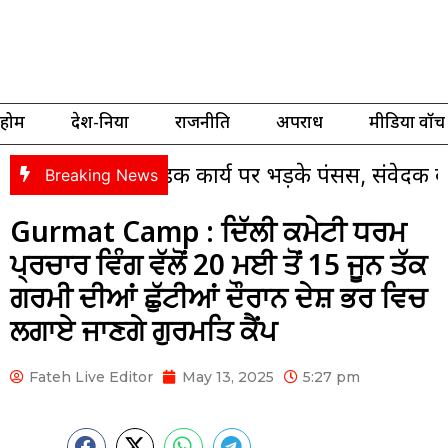
होम
देश-दुनिया
राजनीति
अपराध
मीडिया वॉच
ूरे सड़क कार्य पर भड़के पंसस, संवेदक को ब्लैकलिस्ट
Breaking News
Gurmat Camp : ਦਿੱਲੀ ਕਮੇਟੀ ਧਰਮ
ਪ੍ਰਚਾਰ ਵਿੰਗ ਵੱਲੋਂ 20 ਮਈ ਤੋਂ 15 ਜੂਨ ਤੱਕ
ਗਰਮੀ ਦੀਆਂ ਛੁੱਟੀਆਂ ਦੌਰਾਨ ਦੇਸ਼ ਭਰ ਵਿਚ
ਲਗਾਏ ਜਾਣਗੇ ਗੁਰਮਤਿ ਕੈਂਪ
Fateh Live Editor
May 13, 2025
5:27 pm