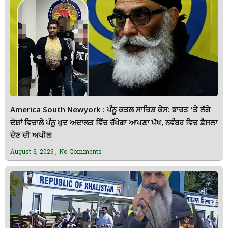
America South Newyork : ਪੰਨੂ ਕਤਲ ਸਾਜ਼ਿਸ਼ ਕੇਸ: ਭਾਰਤ ‘ਤੇ ਲੱਗੇ
ਦੋਸ਼ਾਂ ਵਿਚਾਲੇ ਪੰਨੂ ਖੁਦ ਅਦਾਲਤ ਵਿੱਚ ਰੱਖੇਗਾ ਆਪਣਾ ਪੱਖ, ਨਵੰਬਰ ਵਿਚ ਫ਼ੈਸਲਾ
ਦੇਣ ਦੀ ਅਪੀਲ
August 6, 2026
No Comments