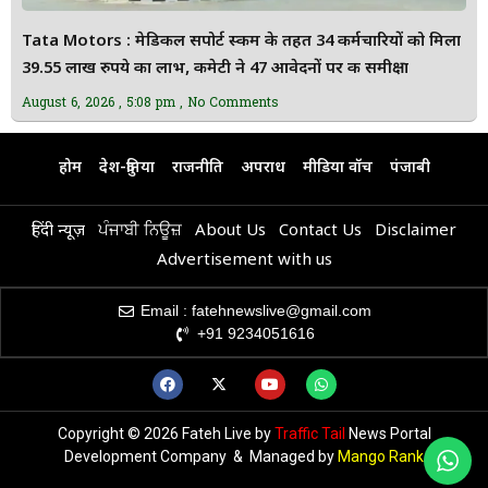
Tata Motors : मेडिकल सपोर्ट स्कीम के तहत 34 कर्मचारियों को मिला
39.55 लाख रुपये का लाभ, कमेटी ने 47 आवेदनों पर की समीक्षा
August 6, 2026
5:08 pm
No Comments
होम
देश-दुनिया
राजनीति
अपराध
मीडिया वॉच
पंजाबी
हिंदी न्यूज़
ਪੰਜਾਬੀ ਨਿਊਜ਼
About Us
Contact Us
Disclaimer
Advertisement with us
Email : fatehnewslive@gmail.com
+91 9234051616
Copyright © 2026 Fateh Live by
Traffic Tail
News Portal
Development Company & Managed by
Mango Rank