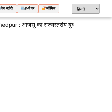
वेब स्टोरी
ई-पेपर
लॉगिन
ा राज्यस्तरीय युवा अधिवेशन कल से, सिदगोड़ा टाउन हॉल