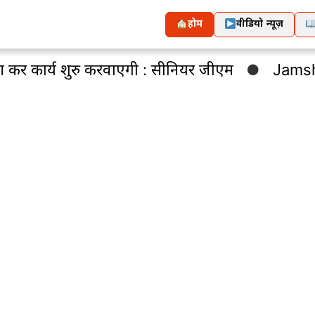
होम
वीडियो न्यूज़
शुरु करवाएगी : सीनियर जीएम
Jamshedpur : आजसू क