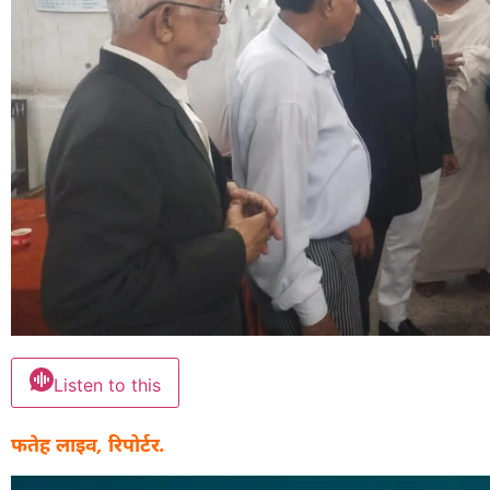
Listen to this
फतेह लाइव, रिपोर्टर.