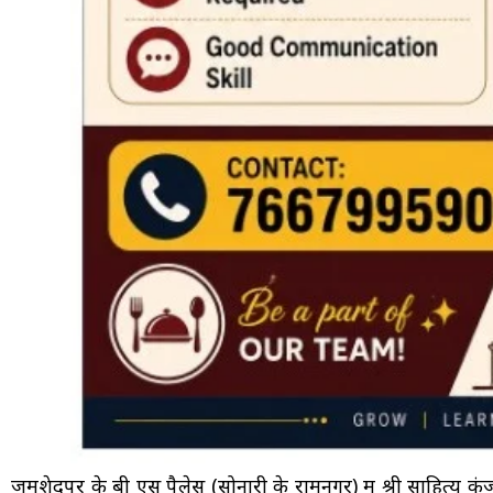
जमशेदपुर के बी एस पैलेस (सोनारी के रामनगर) में श्री साहित्य 