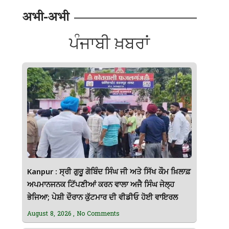
अभी-अभी
ਪੰਜਾਬੀ ਖ਼ਬਰਾਂ
Kanpur : ਸ੍ਰੀ ਗੁਰੂ ਗੋਬਿੰਦ ਸਿੰਘ ਜੀ ਅਤੇ ਸਿੱਖ ਕੌਮ ਖ਼ਿਲਾਫ਼
ਅਪਮਾਨਜਨਕ ਟਿੱਪਣੀਆਂ ਕਰਨ ਵਾਲਾ ਅਜੈ ਸਿੰਘ ਜੇਲ੍ਹ
ਭੇਜਿਆ; ਪੇਸ਼ੀ ਦੌਰਾਨ ਕੁੱਟਮਾਰ ਦੀ ਵੀਡੀਓ ਹੋਈ ਵਾਇਰਲ
August 8, 2026
No Comments