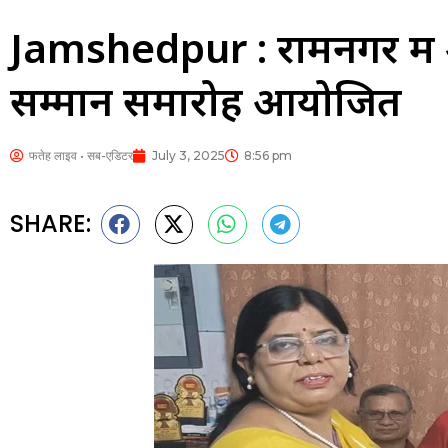
Jamshedpur : रामनगर में श्र
सम्मान समारोह आयोजित
फतेह लाइव • सब-एडिटर
July 3, 2025
8:56 pm
SHARE: