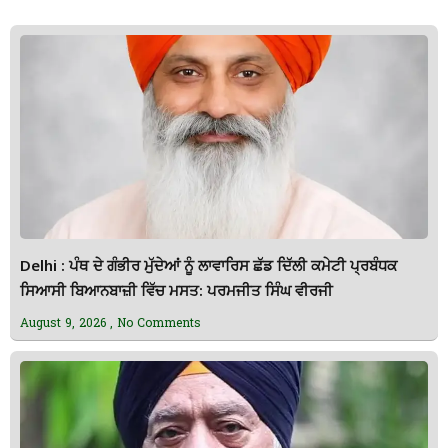
Delhi : ਪੰਥ ਦੇ ਗੰਭੀਰ ਮੁੱਦੇਆਂ ਨੂੰ ਲਾਵਾਰਿਸ ਛੱਡ ਦਿੱਲੀ ਕਮੇਟੀ ਪ੍ਰਬੰਧਕ
ਸਿਆਸੀ ਬਿਆਨਬਾਜ਼ੀ ਵਿੱਚ ਮਸਤ: ਪਰਮਜੀਤ ਸਿੰਘ ਵੀਰਜੀ
August 9, 2026
No Comments