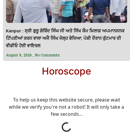
Kanpur : ਸ੍ਰੀ ਗੁਰੂ ਗੋਬਿੰਦ ਸਿੰਘ ਜੀ ਅਤੇ ਸਿੱਖ ਕੌਮ ਖ਼ਿਲਾਫ਼ ਅਪਮਾਨਜਨਕ
ਟਿੱਪਣੀਆਂ ਕਰਨ ਵਾਲਾ ਅਜੈ ਸਿੰਘ ਜੇਲ੍ਹ ਭੇਜਿਆ; ਪੇਸ਼ੀ ਦੌਰਾਨ ਕੁੱਟਮਾਰ ਦੀ
ਵੀਡੀਓ ਹੋਈ ਵਾਇਰਲ
August 8, 2026
No Comments
Horoscope