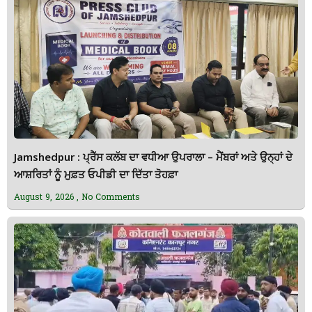
Jamshedpur : ਪ੍ਰੈੱਸ ਕਲੱਬ ਦਾ ਵਧੀਆ ਉਪਰਾਲਾ – ਮੈਂਬਰਾਂ ਅਤੇ ਉਨ੍ਹਾਂ ਦੇ
ਆਸ਼ਰਿਤਾਂ ਨੂੰ ਮੁਫ਼ਤ ਓਪੀਡੀ ਦਾ ਦਿੱਤਾ ਤੋਹਫ਼ਾ
August 9, 2026
No Comments