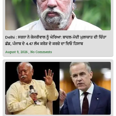
Delhi : ਸਰਨਾ ਨੇ ਕੇਜਰੀਵਾਲ ਨੂੰ ਘੇਰਿਆ: ਬਾਦਲ-ਮੋਦੀ ਮੁਲਾਕਾਤ ਦੀ ਚਿੰਤਾ
ਛੱਡ, ਪੰਜਾਬ ਦੇ 4.47 ਲੱਖ ਕਰੋੜ ਦੇ ਕਰਜ਼ੇ ਦਾ ਦਿਓ ਹਿਸਾਬ
August 9, 2026
No Comments