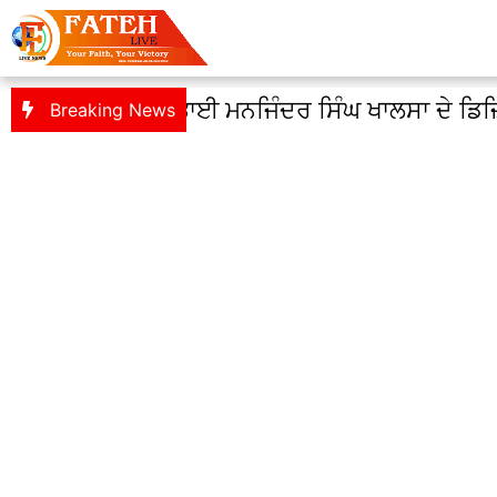
: ਕੈਨੇਡੀਅਨ ਸਿੱਖ ਭਾਈ ਮਨਜਿੰਦਰ ਸਿੰਘ ਖਾਲਸਾ ਦੇ ਡਿ
Breaking News