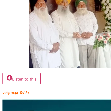
Listen to this
फतेह लाइव, रिपोर्टर.