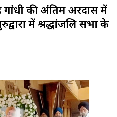
गांधी की अंतिम अरदास में
वारा में श्रद्धांजलि सभा के