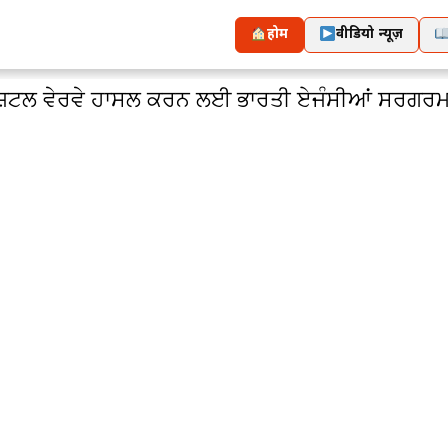
होम
वीडियो न्यूज़
ਜ਼ਿਟਲ ਵੇਰਵੇ ਹਾਸਲ ਕਰਨ ਲਈ ਭਾਰਤੀ ਏਜੰਸੀਆਂ ਸਰਗਰਮ: