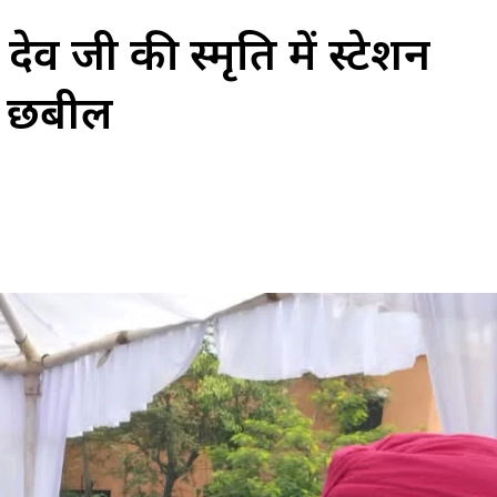
देव जी की स्मृति में स्टेशन
गई छबील