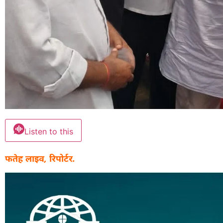
Listen to this
फतेह लाइव, रिपोर्टर.