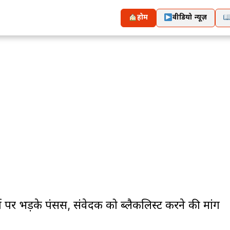
होम
वीडियो न्यूज़
र भड़के पंसस, संवेदक को ब्लैकलिस्ट करने की मांग