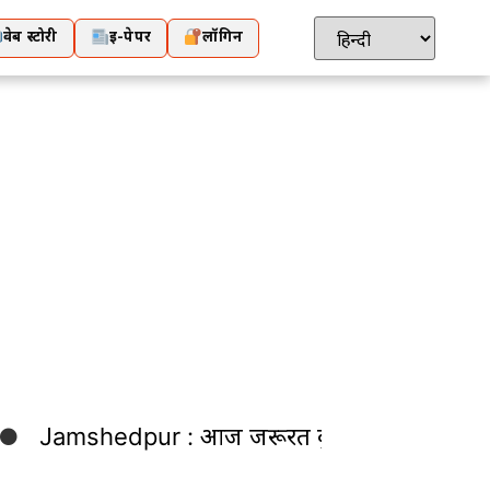
वेब स्टोरी
ई-पेपर
लॉगिन
Jamshedpur : आज जरूरत बुनकरों की आय बढ़ाने 