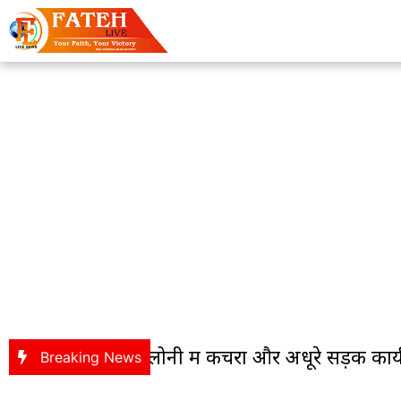
r : बागबेड़ा कॉलोनी में कचरा और अधूरे सड़क कार्य प
Breaking News