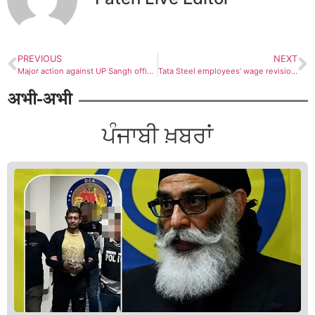
PREVIOUS
NEXT
Major action against UP Sangh officials in land scam : उत्तर प्रदेश संघ से डॉ डीपी शुक्ला, विजय सिंह राणा और देवेश अवस्थी बाहर
Tata Steel employees’ wage revision historic : मोहब्बत मिली ना बिसाले सनम, ना इधर के रहे ना उधर के…
अभी-अभी
ਪੰਜਾਬੀ ਖ਼ਬਰਾਂ