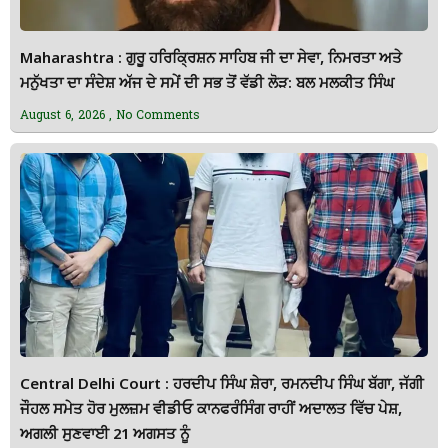
Maharashtra : ਗੁਰੂ ਹਰਿਕ੍ਰਿਸ਼ਨ ਸਾਹਿਬ ਜੀ ਦਾ ਸੇਵਾ, ਨਿਮਰਤਾ ਅਤੇ
ਮਨੁੱਖਤਾ ਦਾ ਸੰਦੇਸ਼ ਅੱਜ ਦੇ ਸਮੇਂ ਦੀ ਸਭ ਤੋਂ ਵੱਡੀ ਲੋੜ: ਬਲ ਮਲਕੀਤ ਸਿੰਘ
August 6, 2026
No Comments
Central Delhi Court : ਹਰਦੀਪ ਸਿੰਘ ਸ਼ੇਰਾ, ਰਮਨਦੀਪ ਸਿੰਘ ਬੱਗਾ, ਜੱਗੀ
ਜੌਹਲ ਸਮੇਤ ਹੋਰ ਮੁਲਜ਼ਮ ਵੀਡੀਓ ਕਾਨਫਰੰਸਿੰਗ ਰਾਹੀਂ ਅਦਾਲਤ ਵਿੱਚ ਪੇਸ਼,
ਅਗਲੀ ਸੁਣਵਾਈ 21 ਅਗਸਤ ਨੂੰ