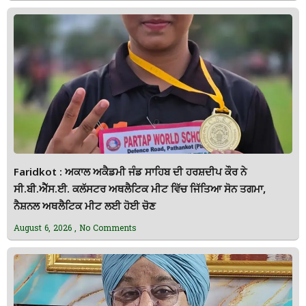
Faridkot : ਅਕਾਲ ਅਕੈਡਮੀ ਜੰਡ ਸਾਹਿਬ ਦੀ ਹਰਸ਼ਦੀਪ ਕੌਰ ਨੇ
ਸੀ.ਬੀ.ਐੱਸ.ਈ. ਕਲੱਸਟਰ ਅਥਲੈਟਿਕ ਮੀਟ ਵਿੱਚ ਜਿੱਤਿਆ ਸੋਨ ਤਗਮਾ,
ਨੈਸ਼ਨਲ ਅਥਲੈਟਿਕ ਮੀਟ ਲਈ ਹੋਈ ਚੋਣ
August 6, 2026
No Comments