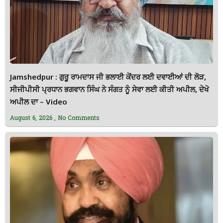
Jamshedpur : ਗੁਰੂ ਰਾਮਦਾਸ ਜੀ ਭਲਾਈ ਕੇਂਦਰ ਲਈ ਦਵਾਈਆਂ ਦੀ ਲੋੜ,
ਸੀਜੀਪੀਸੀ ਪ੍ਰਧਾਨ ਭਗਵਾਨ ਸਿੰਘ ਨੇ ਸੰਗਤ ਨੂੰ ਸੇਵਾ ਲਈ ਕੀਤੀ ਅਪੀਲ, ਦੇਖੋ
ਅਪੀਲ ਦਾ – Video
August 6, 2026
No Comments