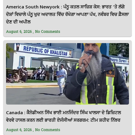
America South Newyork : ਪੰਨੂ ਕਤਲ ਸਾਜ਼ਿਸ਼ ਕੇਸ: ਭਾਰਤ ‘ਤੇ ਲੱਗੇ
ਦੋਸ਼ਾਂ ਵਿਚਾਲੇ ਪੰਨੂ ਖੁਦ ਅਦਾਲਤ ਵਿੱਚ ਰੱਖੇਗਾ ਆਪਣਾ ਪੱਖ, ਨਵੰਬਰ ਵਿਚ ਫ਼ੈਸਲਾ
ਦੇਣ ਦੀ ਅਪੀਲ
August 6, 2026
No Comments
Canada : ਕੈਨੇਡੀਅਨ ਸਿੱਖ ਭਾਈ ਮਨਜਿੰਦਰ ਸਿੰਘ ਖਾਲਸਾ ਦੇ ਡਿਜ਼ਿਟਲ
ਵੇਰਵੇ ਹਾਸਲ ਕਰਨ ਲਈ ਭਾਰਤੀ ਏਜੰਸੀਆਂ ਸਰਗਰਮ: ਟੀਮ ਸ਼ਹੀਦ ਨਿੱਝਰ
August 6, 2026
No Comments