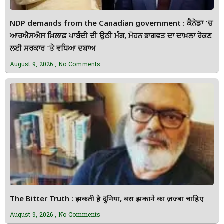
NDP demands from the Canadian government : ਕੈਨੇਡਾ ’ਚ
ਆਰਐਸਐਸ ਖ਼ਿਲਾਫ਼ ਪਾਬੰਦੀ ਦੀ ਉਠੀ ਮੰਗ, ਮੋਹਨ ਭਾਗਵਤ ਦਾ ਦਾਖ਼ਲਾ ਰੋਕਣ
ਲਈ ਸਰਕਾਰ ’ਤੇ ਵਧਿਆ ਦਬਾਅ
August 9, 2026
No Comments
The Bitter Truth : झुकती है दुनिया, बस झुकाने का ज़ज्बा चाहिए
August 9, 2026
No Comments