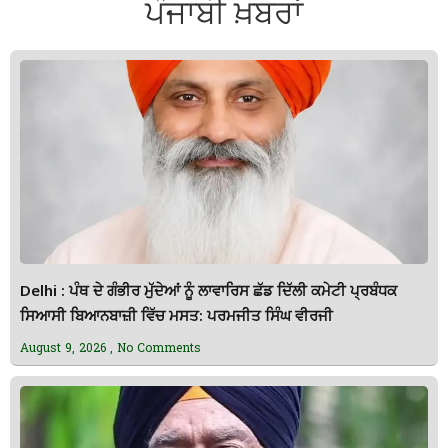
ਪੰਜਾਬੀ ਖ਼ਬਰਾਂ
Delhi : ਪੰਥ ਦੇ ਗੰਭੀਰ ਮੁੱਦੇਆਂ ਨੂੰ ਲਾਵਾਰਿਸ ਛੱਡ ਦਿੱਲੀ ਕਮੇਟੀ ਪ੍ਰਬੰਧਕ
ਸਿਆਸੀ ਬਿਆਨਬਾਜ਼ੀ ਵਿੱਚ ਮਸਤ: ਪਰਮਜੀਤ ਸਿੰਘ ਵੀਰਜੀ
August 9, 2026
No Comments