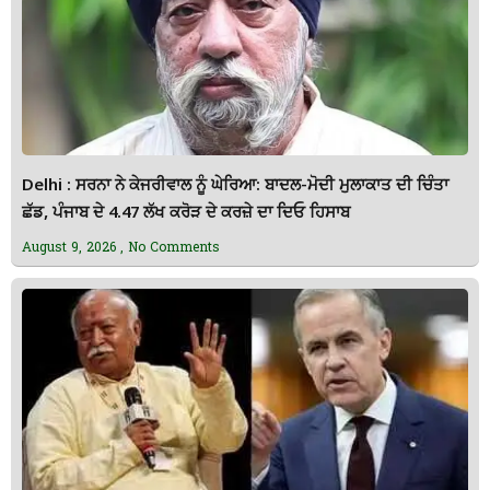
Delhi : ਸਰਨਾ ਨੇ ਕੇਜਰੀਵਾਲ ਨੂੰ ਘੇਰਿਆ: ਬਾਦਲ-ਮੋਦੀ ਮੁਲਾਕਾਤ ਦੀ ਚਿੰਤਾ
ਛੱਡ, ਪੰਜਾਬ ਦੇ 4.47 ਲੱਖ ਕਰੋੜ ਦੇ ਕਰਜ਼ੇ ਦਾ ਦਿਓ ਹਿਸਾਬ
August 9, 2026
No Comments