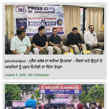
Jamshedpur : ਪ੍ਰੈੱਸ ਕਲੱਬ ਦਾ ਵਧੀਆ ਉਪਰਾਲਾ – ਮੈਂਬਰਾਂ ਅਤੇ ਉਨ੍ਹਾਂ ਦੇ
ਆਸ਼ਰਿਤਾਂ ਨੂੰ ਮੁਫ਼ਤ ਓਪੀਡੀ ਦਾ ਦਿੱਤਾ ਤੋਹਫ਼ਾ
August 9, 2026
No Comments