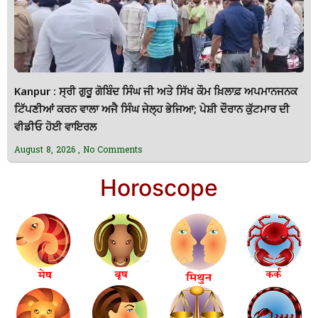
Kanpur : ਸ੍ਰੀ ਗੁਰੂ ਗੋਬਿੰਦ ਸਿੰਘ ਜੀ ਅਤੇ ਸਿੱਖ ਕੌਮ ਖ਼ਿਲਾਫ਼ ਅਪਮਾਨਜਨਕ
ਟਿੱਪਣੀਆਂ ਕਰਨ ਵਾਲਾ ਅਜੈ ਸਿੰਘ ਜੇਲ੍ਹ ਭੇਜਿਆ; ਪੇਸ਼ੀ ਦੌਰਾਨ ਕੁੱਟਮਾਰ ਦੀ
ਵੀਡੀਓ ਹੋਈ ਵਾਇਰਲ
August 8, 2026
No Comments
Horoscope