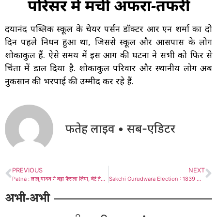
परिसर में मची अफरा-तफरी
दयानंद पब्लिक स्कूल के चेयर पर्सन डॉक्टर आर एन शर्मा का दो
दिन पहले निधन हुआ था, जिससे स्कूल और आसपास के लोग
शोकाकुल हैं. ऐसे समय में इस आग की घटना ने सभी को फिर से
चिंता में डाल दिया है. शोकाकुल परिवार और स्थानीय लोग अब
नुकसान की भरपाई की उम्मीद कर रहे हैं.
फतेह लाइव • सब-एडिटर
PREVIOUS
NEXT
Patna : लालू यादव ने बड़ा फैसला लिया, बेटे तेजप्रताप यादव को 6 साल के लिए राजद से निकाला
Sakchi Gurudwara Election : 1839 वोटरों की संशोधित सूची संयोजकों को सौंपी गई, चुनाव की घोषणा सोमवार को
अभी-अभी