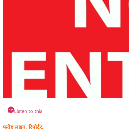
Listen to this
फतेह लाइव, रिपोर्टर.