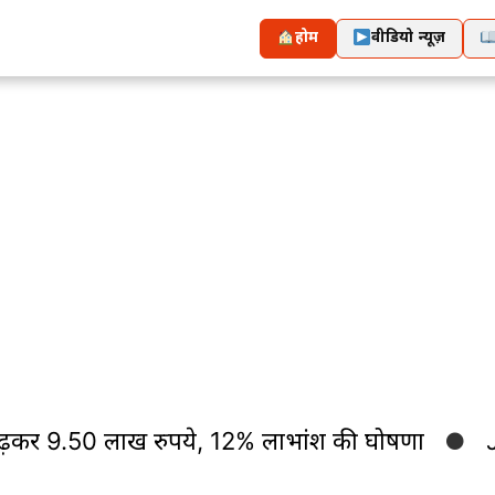
होम
वीडियो न्यूज़
 लाख रुपये, 12% लाभांश की घोषणा
Jamshedpur 