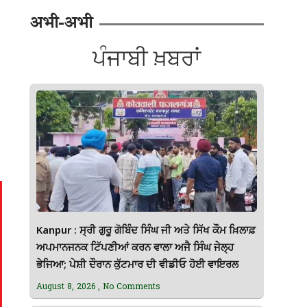
अभी-अभी
ਪੰਜਾਬੀ ਖ਼ਬਰਾਂ
Kanpur : ਸ੍ਰੀ ਗੁਰੂ ਗੋਬਿੰਦ ਸਿੰਘ ਜੀ ਅਤੇ ਸਿੱਖ ਕੌਮ ਖ਼ਿਲਾਫ਼
ਅਪਮਾਨਜਨਕ ਟਿੱਪਣੀਆਂ ਕਰਨ ਵਾਲਾ ਅਜੈ ਸਿੰਘ ਜੇਲ੍ਹ
ਭੇਜਿਆ; ਪੇਸ਼ੀ ਦੌਰਾਨ ਕੁੱਟਮਾਰ ਦੀ ਵੀਡੀਓ ਹੋਈ ਵਾਇਰਲ
August 8, 2026
No Comments