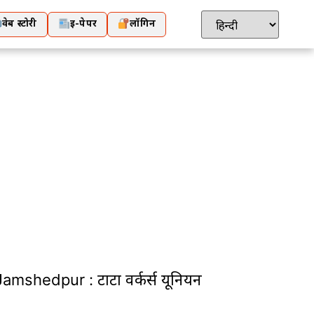
वेब स्टोरी
ई-पेपर
लॉगिन
: टाटा वर्कर्स यूनियन ने 16 सेवानिवृत्त कर्मचारियों क