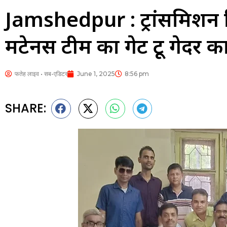
Jamshedpur : ट्रांसमिशन व
मेंटेनेंस टीम का गेट टू गेदर कार
फतेह लाइव • सब-एडिटर
June 1, 2025
8:56 pm
SHARE: