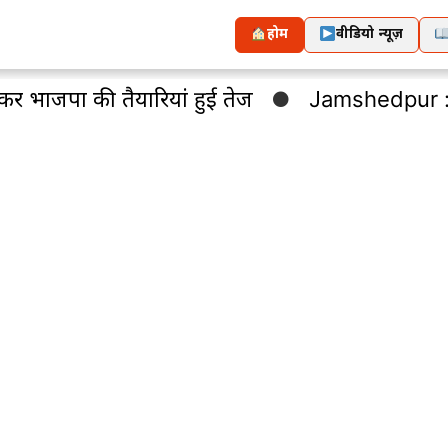
होम
वीडियो न्यूज़
कर भाजपा की तैयारियां हुई तेज
Jamshedpur : कंप