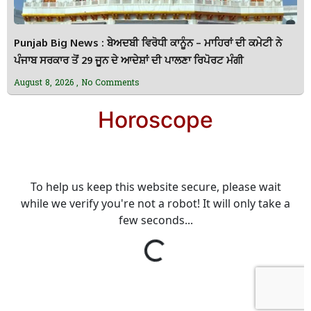
Punjab Big News : ਬੇਅਦਬੀ ਵਿਰੋਧੀ ਕਾਨੂੰਨ – ਮਾਹਿਰਾਂ ਦੀ ਕਮੇਟੀ ਨੇ
ਪੰਜਾਬ ਸਰਕਾਰ ਤੋਂ 29 ਜੂਨ ਦੇ ਆਦੇਸ਼ਾਂ ਦੀ ਪਾਲਣਾ ਰਿਪੋਰਟ ਮੰਗੀ
August 8, 2026
No Comments
Horoscope