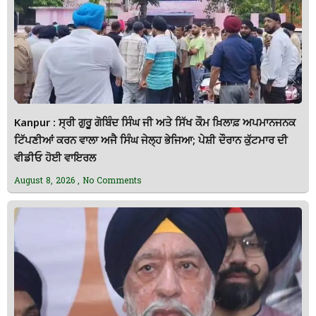
Kanpur : ਸ੍ਰੀ ਗੁਰੂ ਗੋਬਿੰਦ ਸਿੰਘ ਜੀ ਅਤੇ ਸਿੱਖ ਕੌਮ ਖ਼ਿਲਾਫ਼ ਅਪਮਾਨਜਨਕ
ਟਿੱਪਣੀਆਂ ਕਰਨ ਵਾਲਾ ਅਜੈ ਸਿੰਘ ਜੇਲ੍ਹ ਭੇਜਿਆ; ਪੇਸ਼ੀ ਦੌਰਾਨ ਕੁੱਟਮਾਰ ਦੀ
ਵੀਡੀਓ ਹੋਈ ਵਾਇਰਲ
August 8, 2026
No Comments