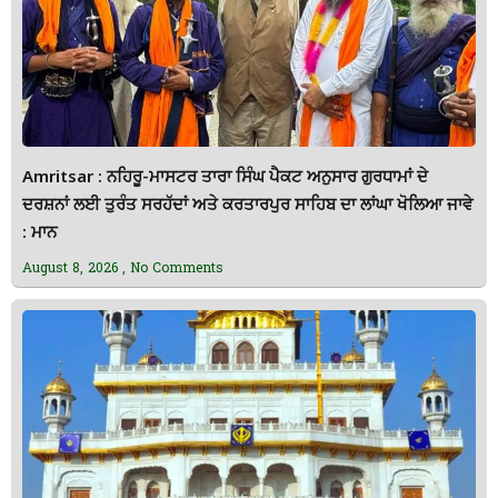
Amritsar : ਨਹਿਰੂ-ਮਾਸਟਰ ਤਾਰਾ ਸਿੰਘ ਪੈਕਟ ਅਨੁਸਾਰ ਗੁਰਧਾਮਾਂ ਦੇ
ਦਰਸ਼ਨਾਂ ਲਈ ਤੁਰੰਤ ਸਰਹੱਦਾਂ ਅਤੇ ਕਰਤਾਰਪੁਰ ਸਾਹਿਬ ਦਾ ਲਾਂਘਾ ਖੋਲਿਆ ਜਾਵੇ
: ਮਾਨ
August 8, 2026
No Comments