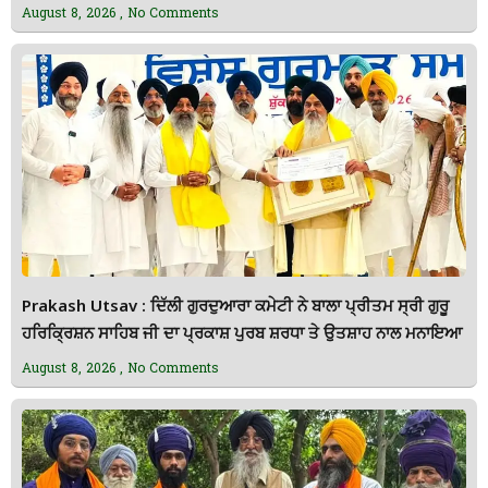
August 8, 2026
No Comments
Prakash Utsav : ਦਿੱਲੀ ਗੁਰਦੁਆਰਾ ਕਮੇਟੀ ਨੇ ਬਾਲਾ ਪ੍ਰੀਤਮ ਸ੍ਰੀ ਗੁਰੂ
ਹਰਿਕ੍ਰਿਸ਼ਨ ਸਾਹਿਬ ਜੀ ਦਾ ਪ੍ਰਕਾਸ਼ ਪੁਰਬ ਸ਼ਰਧਾ ਤੇ ਉਤਸ਼ਾਹ ਨਾਲ ਮਨਾਇਆ
August 8, 2026
No Comments