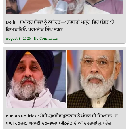
Delhi : ਸਪੀਕਰ ਸੰਧਵਾਂ ਨੂੰ ਨਸੀਹਤ—’ਗੁਰਬਾਣੀ ਪੜ੍ਹੋ, ਫਿਰ ਸੰਗਤ ‘ਤੇ
ਗਿਆਨ ਦਿਓ: ਪਰਮਜੀਤ ਸਿੰਘ ਸਰਨਾ
August 8, 2026
No Comments
Punjab Politics : ਮੋਦੀ-ਸੁਖਬੀਰ ਮੁਲਾਕਾਤ ਨੇ ਪੰਜਾਬ ਦੀ ਸਿਆਸਤ ‘ਚ
ਪਾਈ ਹਲਚਲ, ਅਕਾਲੀ ਦਲ-ਭਾਜਪਾ ਗੱਠਜੋੜ ਦੀਆਂ ਚਰਚਾਵਾਂ ਮੁੜ ਤੇਜ਼