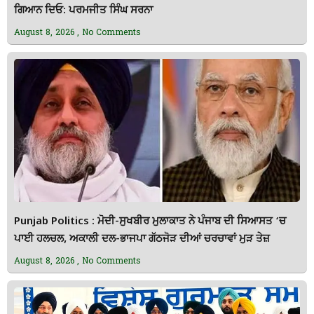
ਗਿਆਨ ਦਿਓ: ਪਰਮਜੀਤ ਸਿੰਘ ਸਰਨਾ
August 8, 2026
No Comments
Punjab Politics : ਮੋਦੀ-ਸੁਖਬੀਰ ਮੁਲਾਕਾਤ ਨੇ ਪੰਜਾਬ ਦੀ ਸਿਆਸਤ ‘ਚ
ਪਾਈ ਹਲਚਲ, ਅਕਾਲੀ ਦਲ-ਭਾਜਪਾ ਗੱਠਜੋੜ ਦੀਆਂ ਚਰਚਾਵਾਂ ਮੁੜ ਤੇਜ਼
August 8, 2026
No Comments