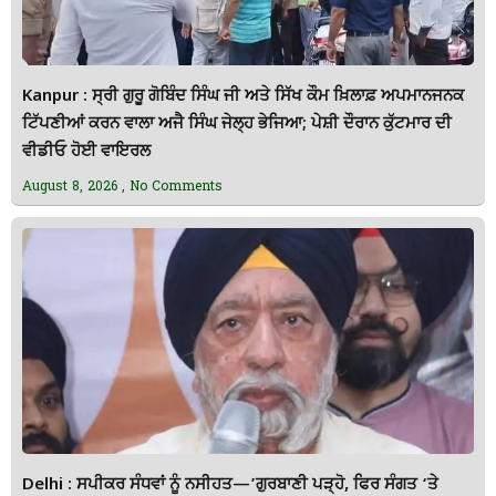
Kanpur : ਸ੍ਰੀ ਗੁਰੂ ਗੋਬਿੰਦ ਸਿੰਘ ਜੀ ਅਤੇ ਸਿੱਖ ਕੌਮ ਖ਼ਿਲਾਫ਼ ਅਪਮਾਨਜਨਕ
ਟਿੱਪਣੀਆਂ ਕਰਨ ਵਾਲਾ ਅਜੈ ਸਿੰਘ ਜੇਲ੍ਹ ਭੇਜਿਆ; ਪੇਸ਼ੀ ਦੌਰਾਨ ਕੁੱਟਮਾਰ ਦੀ
ਵੀਡੀਓ ਹੋਈ ਵਾਇਰਲ
August 8, 2026
No Comments
Delhi : ਸਪੀਕਰ ਸੰਧਵਾਂ ਨੂੰ ਨਸੀਹਤ—’ਗੁਰਬਾਣੀ ਪੜ੍ਹੋ, ਫਿਰ ਸੰਗਤ ‘ਤੇ