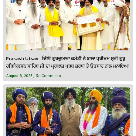
Prakash Utsav : ਦਿੱਲੀ ਗੁਰਦੁਆਰਾ ਕਮੇਟੀ ਨੇ ਬਾਲਾ ਪ੍ਰੀਤਮ ਸ੍ਰੀ ਗੁਰੂ
ਹਰਿਕ੍ਰਿਸ਼ਨ ਸਾਹਿਬ ਜੀ ਦਾ ਪ੍ਰਕਾਸ਼ ਪੁਰਬ ਸ਼ਰਧਾ ਤੇ ਉਤਸ਼ਾਹ ਨਾਲ ਮਨਾਇਆ
August 8, 2026
No Comments