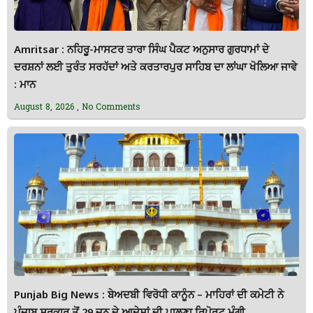
Amritsar : ਨਹਿਰੂ-ਮਾਸਟਰ ਤਾਰਾ ਸਿੰਘ ਪੈਕਟ ਅਨੁਸਾਰ ਗੁਰਧਾਮਾਂ ਦੇ
ਦਰਸ਼ਨਾਂ ਲਈ ਤੁਰੰਤ ਸਰਹੱਦਾਂ ਅਤੇ ਕਰਤਾਰਪੁਰ ਸਾਹਿਬ ਦਾ ਲਾਂਘਾ ਖੋਲਿਆ ਜਾਵੇ
: ਮਾਨ
August 8, 2026
No Comments
Punjab Big News : ਬੇਅਦਬੀ ਵਿਰੋਧੀ ਕਾਨੂੰਨ – ਮਾਹਿਰਾਂ ਦੀ ਕਮੇਟੀ ਨੇ