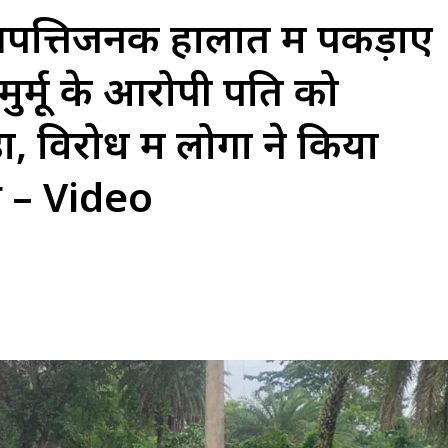
त्तिजनक हालात में पकड़ाए
ुर्मू के आरोपी पति को
, विरोध में लोगों ने किया
खें – Video