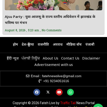
Ajsu Party : युवा आजसू के राज्य स्तरीय अधिवेशन में झारखंड के
भविष्य पर मंथन
August 8, 2026
5:23 am
No Comments
होम
देश-दुनिया
राजनीति
अपराध
मीडिया वॉच
पंजाबी
हिंदी न्यूज़
ਪੰਜਾਬੀ ਨਿਊਜ਼
About Us
Contact Us
Disclaimer
Advertisement with us
Email : fatehnewslive@gmail.com
+91 9234051616
Copyright © 2026 Fateh Live by
Traffic Tail
News Portal