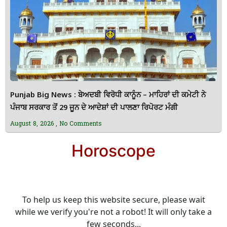
Punjab Big News : ਬੇਅਦਬੀ ਵਿਰੋਧੀ ਕਾਨੂੰਨ – ਮਾਹਿਰਾਂ ਦੀ ਕਮੇਟੀ ਨੇ
ਪੰਜਾਬ ਸਰਕਾਰ ਤੋਂ 29 ਜੂਨ ਦੇ ਆਦੇਸ਼ਾਂ ਦੀ ਪਾਲਣਾ ਰਿਪੋਰਟ ਮੰਗੀ
August 8, 2026
No Comments
Horoscope