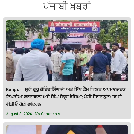
ਪੰਜਾਬੀ ਖ਼ਬਰਾਂ
Kanpur : ਸ੍ਰੀ ਗੁਰੂ ਗੋਬਿੰਦ ਸਿੰਘ ਜੀ ਅਤੇ ਸਿੱਖ ਕੌਮ ਖ਼ਿਲਾਫ਼ ਅਪਮਾਨਜਨਕ
ਟਿੱਪਣੀਆਂ ਕਰਨ ਵਾਲਾ ਅਜੈ ਸਿੰਘ ਜੇਲ੍ਹ ਭੇਜਿਆ; ਪੇਸ਼ੀ ਦੌਰਾਨ ਕੁੱਟਮਾਰ ਦੀ
ਵੀਡੀਓ ਹੋਈ ਵਾਇਰਲ
August 8, 2026
No Comments