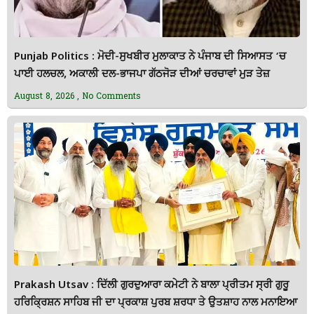
Punjab Politics : ਮੋਦੀ-ਸੁਖਬੀਰ ਮੁਲਾਕਾਤ ਨੇ ਪੰਜਾਬ ਦੀ ਸਿਆਸਤ ‘ਚ
ਪਾਈ ਹਲਚਲ, ਅਕਾਲੀ ਦਲ-ਭਾਜਪਾ ਗੱਠਜੋੜ ਦੀਆਂ ਚਰਚਾਵਾਂ ਮੁੜ ਤੇਜ਼
August 8, 2026
No Comments
Prakash Utsav : ਦਿੱਲੀ ਗੁਰਦੁਆਰਾ ਕਮੇਟੀ ਨੇ ਬਾਲਾ ਪ੍ਰੀਤਮ ਸ੍ਰੀ ਗੁਰੂ
ਹਰਿਕ੍ਰਿਸ਼ਨ ਸਾਹਿਬ ਜੀ ਦਾ ਪ੍ਰਕਾਸ਼ ਪੁਰਬ ਸ਼ਰਧਾ ਤੇ ਉਤਸ਼ਾਹ ਨਾਲ ਮਨਾਇਆ