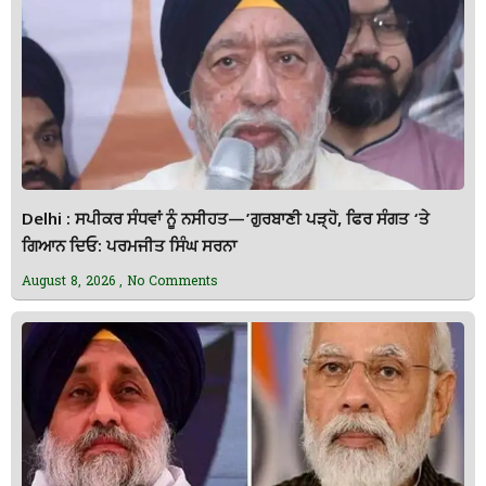
Delhi : ਸਪੀਕਰ ਸੰਧਵਾਂ ਨੂੰ ਨਸੀਹਤ—’ਗੁਰਬਾਣੀ ਪੜ੍ਹੋ, ਫਿਰ ਸੰਗਤ ‘ਤੇ
ਗਿਆਨ ਦਿਓ: ਪਰਮਜੀਤ ਸਿੰਘ ਸਰਨਾ
August 8, 2026
No Comments