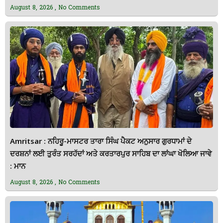
August 8, 2026
No Comments
Amritsar : ਨਹਿਰੂ-ਮਾਸਟਰ ਤਾਰਾ ਸਿੰਘ ਪੈਕਟ ਅਨੁਸਾਰ ਗੁਰਧਾਮਾਂ ਦੇ
ਦਰਸ਼ਨਾਂ ਲਈ ਤੁਰੰਤ ਸਰਹੱਦਾਂ ਅਤੇ ਕਰਤਾਰਪੁਰ ਸਾਹਿਬ ਦਾ ਲਾਂਘਾ ਖੋਲਿਆ ਜਾਵੇ
: ਮਾਨ
August 8, 2026
No Comments