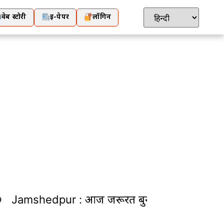
वेब स्टोरी
ई-पेपर
लॉगिन
Jamshedpur : आज जरूरत बुनकरों की आय बढ़ाने क