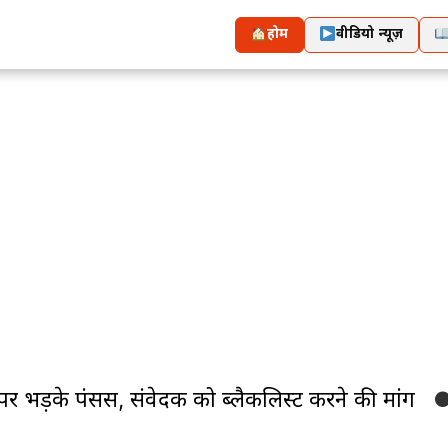
होम
वीडियो न्यूज़
 भड़के पंसस, संवेदक को ब्लैकलिस्ट करने की मांग