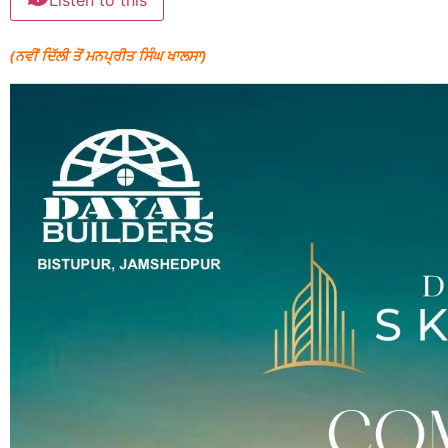
Listen to this
(ਨਵੀਂ ਦਿੱਲੀ ਤੋਂ ਮਨਪ੍ਰੀਤ ਸਿੰਘ ਖਾਲਸਾ)