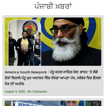
ਪੰਜਾਬੀ ਖ਼ਬਰਾਂ
America South Newyork : ਪੰਨੂ ਕਤਲ ਸਾਜ਼ਿਸ਼ ਕੇਸ: ਭਾਰਤ ‘ਤੇ ਲੱਗੇ
ਦੋਸ਼ਾਂ ਵਿਚਾਲੇ ਪੰਨੂ ਖੁਦ ਅਦਾਲਤ ਵਿੱਚ ਰੱਖੇਗਾ ਆਪਣਾ ਪੱਖ, ਨਵੰਬਰ ਵਿਚ ਫ਼ੈਸਲਾ
ਦੇਣ ਦੀ ਅਪੀਲ
August 6, 2026
No Comments