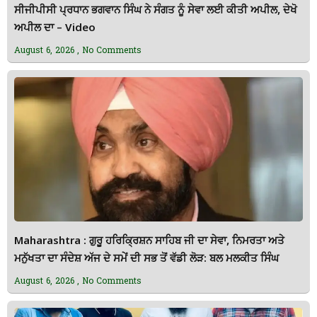
ਸੀਜੀਪੀਸੀ ਪ੍ਰਧਾਨ ਭਗਵਾਨ ਸਿੰਘ ਨੇ ਸੰਗਤ ਨੂੰ ਸੇਵਾ ਲਈ ਕੀਤੀ ਅਪੀਲ, ਦੇਖੋ
ਅਪੀਲ ਦਾ – Video
August 6, 2026
No Comments
Maharashtra : ਗੁਰੂ ਹਰਿਕ੍ਰਿਸ਼ਨ ਸਾਹਿਬ ਜੀ ਦਾ ਸੇਵਾ, ਨਿਮਰਤਾ ਅਤੇ
ਮਨੁੱਖਤਾ ਦਾ ਸੰਦੇਸ਼ ਅੱਜ ਦੇ ਸਮੇਂ ਦੀ ਸਭ ਤੋਂ ਵੱਡੀ ਲੋੜ: ਬਲ ਮਲਕੀਤ ਸਿੰਘ
August 6, 2026
No Comments