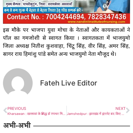
इस मौके पर भाजपा युवा मोर्चा के नेताओं और कार्यकर्ताओं ने
पॉल का गर्मजोशी से स्वागत किया । स्वागतकर्ता में भाजयुमो
जिला अध्यक्ष नितीश कुशवाहा, चिंटू सिंह, वीर सिंह, अमर सिंह,
सागर राय हिमांशु पांडे समेत अन्य भाजयुमो नेता मौजूद थे।
Fateh Live Editor
PREVIOUS
NEXT
Kharsawan : खरसावां के प्रसिद्ध डॉ रंगाधर मिश्रा की पत्नी का निधन, खबर पाकर पहुंचे विधायक दशरथ गागराई, दी श्रद्धांजलि
Jamshedpur : झारखंड में इंटरनेट बंद किए जाने के मामले पर ‘ट्राई’ ने दिया जांच का आदेश, कृतिवास मंडल ने दर्ज कराई थी शिकायत, कहा- नुकसान सरकार भुगतान करे
अभी-अभी