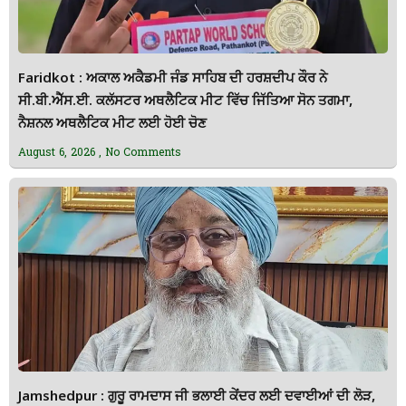
Faridkot : ਅਕਾਲ ਅਕੈਡਮੀ ਜੰਡ ਸਾਹਿਬ ਦੀ ਹਰਸ਼ਦੀਪ ਕੌਰ ਨੇ
ਸੀ.ਬੀ.ਐੱਸ.ਈ. ਕਲੱਸਟਰ ਅਥਲੈਟਿਕ ਮੀਟ ਵਿੱਚ ਜਿੱਤਿਆ ਸੋਨ ਤਗਮਾ,
ਨੈਸ਼ਨਲ ਅਥਲੈਟਿਕ ਮੀਟ ਲਈ ਹੋਈ ਚੋਣ
August 6, 2026
No Comments
Jamshedpur : ਗੁਰੂ ਰਾਮਦਾਸ ਜੀ ਭਲਾਈ ਕੇਂਦਰ ਲਈ ਦਵਾਈਆਂ ਦੀ ਲੋੜ,