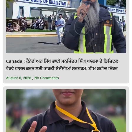
Canada : ਕੈਨੇਡੀਅਨ ਸਿੱਖ ਭਾਈ ਮਨਜਿੰਦਰ ਸਿੰਘ ਖਾਲਸਾ ਦੇ ਡਿਜ਼ਿਟਲ
ਵੇਰਵੇ ਹਾਸਲ ਕਰਨ ਲਈ ਭਾਰਤੀ ਏਜੰਸੀਆਂ ਸਰਗਰਮ: ਟੀਮ ਸ਼ਹੀਦ ਨਿੱਝਰ
August 6, 2026
No Comments