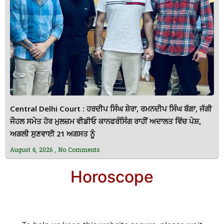
Central Delhi Court : ਹਰਦੀਪ ਸਿੰਘ ਸ਼ੇਰਾ, ਰਮਨਦੀਪ ਸਿੰਘ ਬੱਗਾ, ਜੱਗੀ
ਜੌਹਲ ਸਮੇਤ ਹੋਰ ਮੁਲਜ਼ਮ ਵੀਡੀਓ ਕਾਨਫਰੰਸਿੰਗ ਰਾਹੀਂ ਅਦਾਲਤ ਵਿੱਚ ਪੇਸ਼,
ਅਗਲੀ ਸੁਣਵਾਈ 21 ਅਗਸਤ ਨੂੰ
August 6, 2026
No Comments
Horoscope