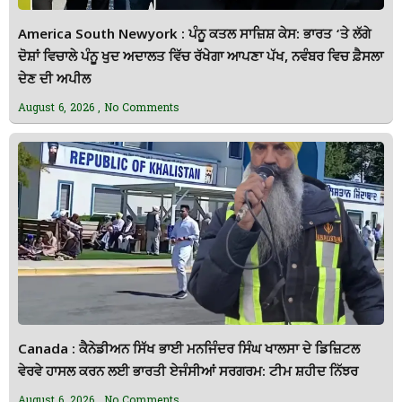
America South Newyork : ਪੰਨੂ ਕਤਲ ਸਾਜ਼ਿਸ਼ ਕੇਸ: ਭਾਰਤ ‘ਤੇ ਲੱਗੇ
ਦੋਸ਼ਾਂ ਵਿਚਾਲੇ ਪੰਨੂ ਖੁਦ ਅਦਾਲਤ ਵਿੱਚ ਰੱਖੇਗਾ ਆਪਣਾ ਪੱਖ, ਨਵੰਬਰ ਵਿਚ ਫ਼ੈਸਲਾ
ਦੇਣ ਦੀ ਅਪੀਲ
August 6, 2026
No Comments
Canada : ਕੈਨੇਡੀਅਨ ਸਿੱਖ ਭਾਈ ਮਨਜਿੰਦਰ ਸਿੰਘ ਖਾਲਸਾ ਦੇ ਡਿਜ਼ਿਟਲ
ਵੇਰਵੇ ਹਾਸਲ ਕਰਨ ਲਈ ਭਾਰਤੀ ਏਜੰਸੀਆਂ ਸਰਗਰਮ: ਟੀਮ ਸ਼ਹੀਦ ਨਿੱਝਰ
August 6, 2026
No Comments