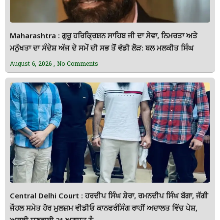
Maharashtra : ਗੁਰੂ ਹਰਿਕ੍ਰਿਸ਼ਨ ਸਾਹਿਬ ਜੀ ਦਾ ਸੇਵਾ, ਨਿਮਰਤਾ ਅਤੇ
ਮਨੁੱਖਤਾ ਦਾ ਸੰਦੇਸ਼ ਅੱਜ ਦੇ ਸਮੇਂ ਦੀ ਸਭ ਤੋਂ ਵੱਡੀ ਲੋੜ: ਬਲ ਮਲਕੀਤ ਸਿੰਘ
August 6, 2026
No Comments
Central Delhi Court : ਹਰਦੀਪ ਸਿੰਘ ਸ਼ੇਰਾ, ਰਮਨਦੀਪ ਸਿੰਘ ਬੱਗਾ, ਜੱਗੀ
ਜੌਹਲ ਸਮੇਤ ਹੋਰ ਮੁਲਜ਼ਮ ਵੀਡੀਓ ਕਾਨਫਰੰਸਿੰਗ ਰਾਹੀਂ ਅਦਾਲਤ ਵਿੱਚ ਪੇਸ਼,