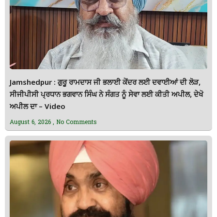
Jamshedpur : ਗੁਰੂ ਰਾਮਦਾਸ ਜੀ ਭਲਾਈ ਕੇਂਦਰ ਲਈ ਦਵਾਈਆਂ ਦੀ ਲੋੜ,
ਸੀਜੀਪੀਸੀ ਪ੍ਰਧਾਨ ਭਗਵਾਨ ਸਿੰਘ ਨੇ ਸੰਗਤ ਨੂੰ ਸੇਵਾ ਲਈ ਕੀਤੀ ਅਪੀਲ, ਦੇਖੋ
ਅਪੀਲ ਦਾ – Video
August 6, 2026
No Comments