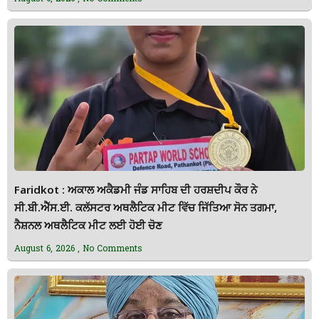
Faridkot : ਅਕਾਲ ਅਕੈਡਮੀ ਜੰਡ ਸਾਹਿਬ ਦੀ ਹਰਸ਼ਦੀਪ ਕੌਰ ਨੇ
ਸੀ.ਬੀ.ਐੱਸ.ਈ. ਕਲੱਸਟਰ ਅਥਲੈਟਿਕ ਮੀਟ ਵਿੱਚ ਜਿੱਤਿਆ ਸੋਨ ਤਗਮਾ,
ਨੈਸ਼ਨਲ ਅਥਲੈਟਿਕ ਮੀਟ ਲਈ ਹੋਈ ਚੋਣ
August 6, 2026
No Comments