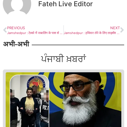
Fateh Live Editor
PREVIOUS
NEXT
Jamshedpur : टेल्को में नाबालिग के पास से गोलियां बरामद, टाइगर मोबाइल ने दबोचा
Jamshedpur : हथियार लेने के लिए लाइसेंस धारक डीसी के पास फरियाद लेकर पहुंचे, घाटशिला उप चुनाव के वक्त जमा कराये थे आर्म्स
अभी-अभी
ਪੰਜਾਬੀ ਖ਼ਬਰਾਂ