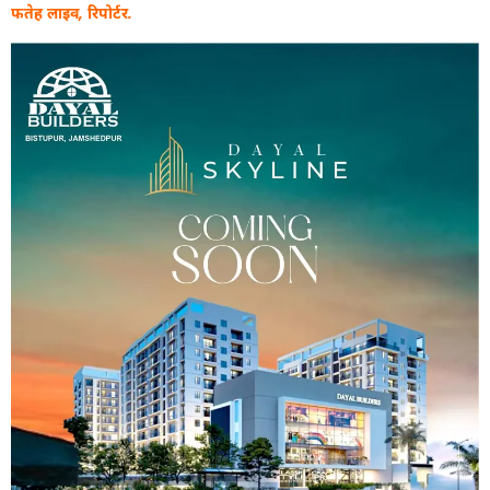
फतेह लाइव, रिपोर्टर.