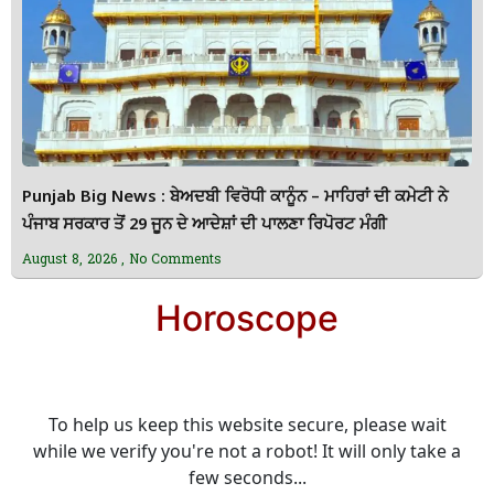
Punjab Big News : ਬੇਅਦਬੀ ਵਿਰੋਧੀ ਕਾਨੂੰਨ – ਮਾਹਿਰਾਂ ਦੀ ਕਮੇਟੀ ਨੇ
ਪੰਜਾਬ ਸਰਕਾਰ ਤੋਂ 29 ਜੂਨ ਦੇ ਆਦੇਸ਼ਾਂ ਦੀ ਪਾਲਣਾ ਰਿਪੋਰਟ ਮੰਗੀ
August 8, 2026
No Comments
Horoscope