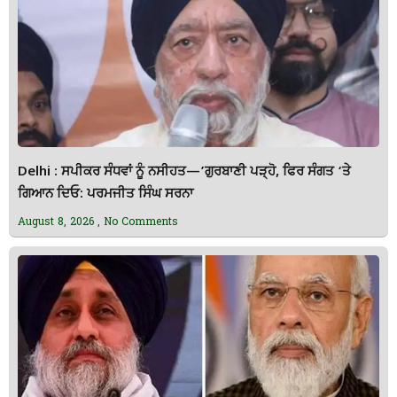
Delhi : ਸਪੀਕਰ ਸੰਧਵਾਂ ਨੂੰ ਨਸੀਹਤ—’ਗੁਰਬਾਣੀ ਪੜ੍ਹੋ, ਫਿਰ ਸੰਗਤ ‘ਤੇ
ਗਿਆਨ ਦਿਓ: ਪਰਮਜੀਤ ਸਿੰਘ ਸਰਨਾ
August 8, 2026
No Comments