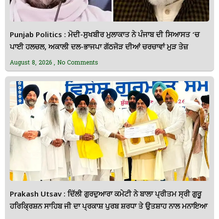
Punjab Politics : ਮੋਦੀ-ਸੁਖਬੀਰ ਮੁਲਾਕਾਤ ਨੇ ਪੰਜਾਬ ਦੀ ਸਿਆਸਤ ‘ਚ
ਪਾਈ ਹਲਚਲ, ਅਕਾਲੀ ਦਲ-ਭਾਜਪਾ ਗੱਠਜੋੜ ਦੀਆਂ ਚਰਚਾਵਾਂ ਮੁੜ ਤੇਜ਼
August 8, 2026
No Comments
Prakash Utsav : ਦਿੱਲੀ ਗੁਰਦੁਆਰਾ ਕਮੇਟੀ ਨੇ ਬਾਲਾ ਪ੍ਰੀਤਮ ਸ੍ਰੀ ਗੁਰੂ
ਹਰਿਕ੍ਰਿਸ਼ਨ ਸਾਹਿਬ ਜੀ ਦਾ ਪ੍ਰਕਾਸ਼ ਪੁਰਬ ਸ਼ਰਧਾ ਤੇ ਉਤਸ਼ਾਹ ਨਾਲ ਮਨਾਇਆ