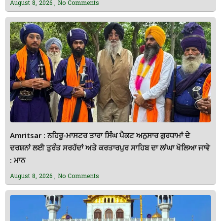
August 8, 2026
No Comments
Amritsar : ਨਹਿਰੂ-ਮਾਸਟਰ ਤਾਰਾ ਸਿੰਘ ਪੈਕਟ ਅਨੁਸਾਰ ਗੁਰਧਾਮਾਂ ਦੇ
ਦਰਸ਼ਨਾਂ ਲਈ ਤੁਰੰਤ ਸਰਹੱਦਾਂ ਅਤੇ ਕਰਤਾਰਪੁਰ ਸਾਹਿਬ ਦਾ ਲਾਂਘਾ ਖੋਲਿਆ ਜਾਵੇ
: ਮਾਨ
August 8, 2026
No Comments