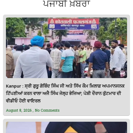
ਪੰਜਾਬੀ ਖ਼ਬਰਾਂ
Kanpur : ਸ੍ਰੀ ਗੁਰੂ ਗੋਬਿੰਦ ਸਿੰਘ ਜੀ ਅਤੇ ਸਿੱਖ ਕੌਮ ਖ਼ਿਲਾਫ਼ ਅਪਮਾਨਜਨਕ
ਟਿੱਪਣੀਆਂ ਕਰਨ ਵਾਲਾ ਅਜੈ ਸਿੰਘ ਜੇਲ੍ਹ ਭੇਜਿਆ; ਪੇਸ਼ੀ ਦੌਰਾਨ ਕੁੱਟਮਾਰ ਦੀ
ਵੀਡੀਓ ਹੋਈ ਵਾਇਰਲ
August 8, 2026
No Comments