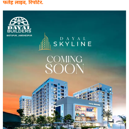
फतेह लाइव, रिपोर्टर.