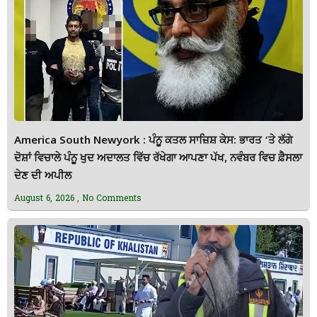
America South Newyork : ਪੰਨੂ ਕਤਲ ਸਾਜ਼ਿਸ਼ ਕੇਸ: ਭਾਰਤ ‘ਤੇ ਲੱਗੇ
ਦੋਸ਼ਾਂ ਵਿਚਾਲੇ ਪੰਨੂ ਖੁਦ ਅਦਾਲਤ ਵਿੱਚ ਰੱਖੇਗਾ ਆਪਣਾ ਪੱਖ, ਨਵੰਬਰ ਵਿਚ ਫ਼ੈਸਲਾ
ਦੇਣ ਦੀ ਅਪੀਲ
August 6, 2026
No Comments