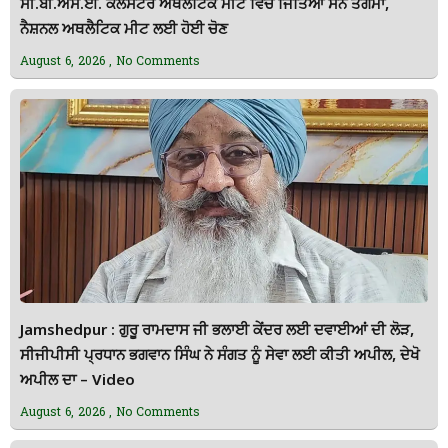
ਸੀ.ਬੀ.ਐੱਸ.ਈ. ਕਲੱਸਟਰ ਅਥਲੈਟਿਕ ਮੀਟ ਵਿੱਚ ਜਿੱਤਿਆ ਸੋਨ ਤਗਮਾ,
ਨੈਸ਼ਨਲ ਅਥਲੈਟਿਕ ਮੀਟ ਲਈ ਹੋਈ ਚੋਣ
August 6, 2026
No Comments
Jamshedpur : ਗੁਰੂ ਰਾਮਦਾਸ ਜੀ ਭਲਾਈ ਕੇਂਦਰ ਲਈ ਦਵਾਈਆਂ ਦੀ ਲੋੜ,
ਸੀਜੀਪੀਸੀ ਪ੍ਰਧਾਨ ਭਗਵਾਨ ਸਿੰਘ ਨੇ ਸੰਗਤ ਨੂੰ ਸੇਵਾ ਲਈ ਕੀਤੀ ਅਪੀਲ, ਦੇਖੋ
ਅਪੀਲ ਦਾ – Video
August 6, 2026
No Comments