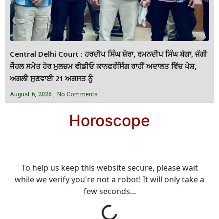
Central Delhi Court : ਹਰਦੀਪ ਸਿੰਘ ਸ਼ੇਰਾ, ਰਮਨਦੀਪ ਸਿੰਘ ਬੱਗਾ, ਜੱਗੀ
ਜੌਹਲ ਸਮੇਤ ਹੋਰ ਮੁਲਜ਼ਮ ਵੀਡੀਓ ਕਾਨਫਰੰਸਿੰਗ ਰਾਹੀਂ ਅਦਾਲਤ ਵਿੱਚ ਪੇਸ਼,
ਅਗਲੀ ਸੁਣਵਾਈ 21 ਅਗਸਤ ਨੂੰ
August 6, 2026
No Comments
Horoscope