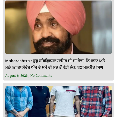
Maharashtra : ਗੁਰੂ ਹਰਿਕ੍ਰਿਸ਼ਨ ਸਾਹਿਬ ਜੀ ਦਾ ਸੇਵਾ, ਨਿਮਰਤਾ ਅਤੇ
ਮਨੁੱਖਤਾ ਦਾ ਸੰਦੇਸ਼ ਅੱਜ ਦੇ ਸਮੇਂ ਦੀ ਸਭ ਤੋਂ ਵੱਡੀ ਲੋੜ: ਬਲ ਮਲਕੀਤ ਸਿੰਘ
August 6, 2026
No Comments