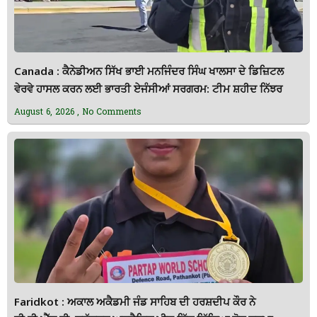
Canada : ਕੈਨੇਡੀਅਨ ਸਿੱਖ ਭਾਈ ਮਨਜਿੰਦਰ ਸਿੰਘ ਖਾਲਸਾ ਦੇ ਡਿਜ਼ਿਟਲ
ਵੇਰਵੇ ਹਾਸਲ ਕਰਨ ਲਈ ਭਾਰਤੀ ਏਜੰਸੀਆਂ ਸਰਗਰਮ: ਟੀਮ ਸ਼ਹੀਦ ਨਿੱਝਰ
August 6, 2026
No Comments
Faridkot : ਅਕਾਲ ਅਕੈਡਮੀ ਜੰਡ ਸਾਹਿਬ ਦੀ ਹਰਸ਼ਦੀਪ ਕੌਰ ਨੇ