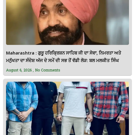
Maharashtra : ਗੁਰੂ ਹਰਿਕ੍ਰਿਸ਼ਨ ਸਾਹਿਬ ਜੀ ਦਾ ਸੇਵਾ, ਨਿਮਰਤਾ ਅਤੇ
ਮਨੁੱਖਤਾ ਦਾ ਸੰਦੇਸ਼ ਅੱਜ ਦੇ ਸਮੇਂ ਦੀ ਸਭ ਤੋਂ ਵੱਡੀ ਲੋੜ: ਬਲ ਮਲਕੀਤ ਸਿੰਘ
August 6, 2026
No Comments