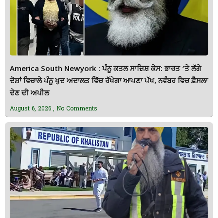
America South Newyork : ਪੰਨੂ ਕਤਲ ਸਾਜ਼ਿਸ਼ ਕੇਸ: ਭਾਰਤ ‘ਤੇ ਲੱਗੇ
ਦੋਸ਼ਾਂ ਵਿਚਾਲੇ ਪੰਨੂ ਖੁਦ ਅਦਾਲਤ ਵਿੱਚ ਰੱਖੇਗਾ ਆਪਣਾ ਪੱਖ, ਨਵੰਬਰ ਵਿਚ ਫ਼ੈਸਲਾ
ਦੇਣ ਦੀ ਅਪੀਲ
August 6, 2026
No Comments