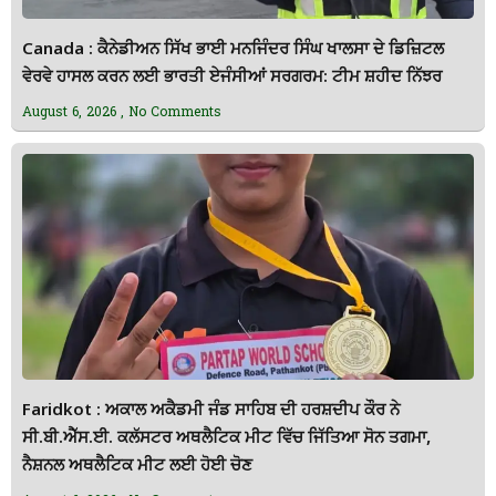
Canada : ਕੈਨੇਡੀਅਨ ਸਿੱਖ ਭਾਈ ਮਨਜਿੰਦਰ ਸਿੰਘ ਖਾਲਸਾ ਦੇ ਡਿਜ਼ਿਟਲ
ਵੇਰਵੇ ਹਾਸਲ ਕਰਨ ਲਈ ਭਾਰਤੀ ਏਜੰਸੀਆਂ ਸਰਗਰਮ: ਟੀਮ ਸ਼ਹੀਦ ਨਿੱਝਰ
August 6, 2026
No Comments
Faridkot : ਅਕਾਲ ਅਕੈਡਮੀ ਜੰਡ ਸਾਹਿਬ ਦੀ ਹਰਸ਼ਦੀਪ ਕੌਰ ਨੇ
ਸੀ.ਬੀ.ਐੱਸ.ਈ. ਕਲੱਸਟਰ ਅਥਲੈਟਿਕ ਮੀਟ ਵਿੱਚ ਜਿੱਤਿਆ ਸੋਨ ਤਗਮਾ,
ਨੈਸ਼ਨਲ ਅਥਲੈਟਿਕ ਮੀਟ ਲਈ ਹੋਈ ਚੋਣ