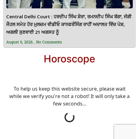
Central Delhi Court : ਹਰਦੀਪ ਸਿੰਘ ਸ਼ੇਰਾ, ਰਮਨਦੀਪ ਸਿੰਘ ਬੱਗਾ, ਜੱਗੀ
ਜੌਹਲ ਸਮੇਤ ਹੋਰ ਮੁਲਜ਼ਮ ਵੀਡੀਓ ਕਾਨਫਰੰਸਿੰਗ ਰਾਹੀਂ ਅਦਾਲਤ ਵਿੱਚ ਪੇਸ਼,
ਅਗਲੀ ਸੁਣਵਾਈ 21 ਅਗਸਤ ਨੂੰ
August 6, 2026
No Comments
Horoscope