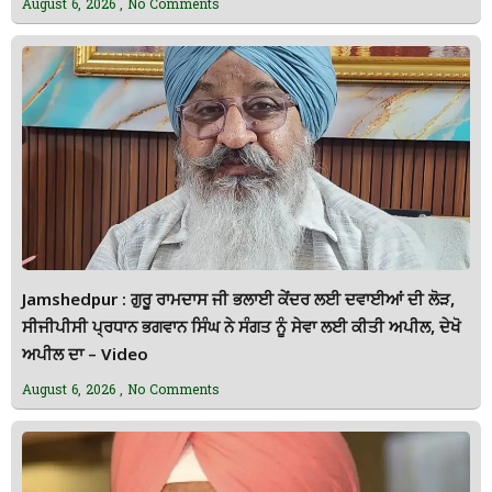
August 6, 2026
No Comments
Jamshedpur : ਗੁਰੂ ਰਾਮਦਾਸ ਜੀ ਭਲਾਈ ਕੇਂਦਰ ਲਈ ਦਵਾਈਆਂ ਦੀ ਲੋੜ,
ਸੀਜੀਪੀਸੀ ਪ੍ਰਧਾਨ ਭਗਵਾਨ ਸਿੰਘ ਨੇ ਸੰਗਤ ਨੂੰ ਸੇਵਾ ਲਈ ਕੀਤੀ ਅਪੀਲ, ਦੇਖੋ
ਅਪੀਲ ਦਾ – Video
August 6, 2026
No Comments