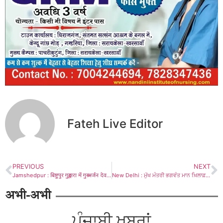
Fateh Live Editor
PREVIOUS
NEXT
Jamshedpur : बिष्टुपुर गुरुद्वारा में गुरु अर्जन देव जी की शहादत को समर्पित छबील एवं लंगर सेवा का आयोजन, कीर्तन दरबार में संगत हुई निहाल
New Delhi : ਮੁੱਖ ਮੰਤਰੀ ਭਗਵੰਤ ਮਾਨ ਖ਼ਿਲਾਫ਼ ਸ੍ਰੀ ਅਕਾਲ ਤਖ਼ਤ ਸਾਹਿਬ ਵੱਲੋਂ ਕੀਤੀ ਕਾਰਵਾਈ ਜਾਇਜ਼ ਤੇ ਸਮੇਂ ਦੀ ਲੋੜ ਮੁਤਾਬਿਕ : ਪਰਮਜੀਤ ਸਿੰਘ ਵੀਰਜੀ
अभी-अभी
ਪੰਜਾਬੀ ਖ਼ਬਰਾਂ