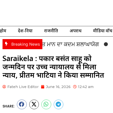
होम
देश-दुनिया
राजनीति
अपराध
मीडिया वॉच
 ਲਈ ਭਗਵੰਤ ਮਾਨ ਦਾ ਕਦਮ ਸ਼ਲਾਘਾਯੋਗ
Punjab Cm
Breaking News
Saraikela : पत्रकार बसंत साहू को
जन्मदिन पर उच्च न्यायालय से मिला
न्याय, प्रीतम भाटिया ने किया सम्मानित
Fateh Live Editor
June 16, 2026
12:42 am
SHARE: