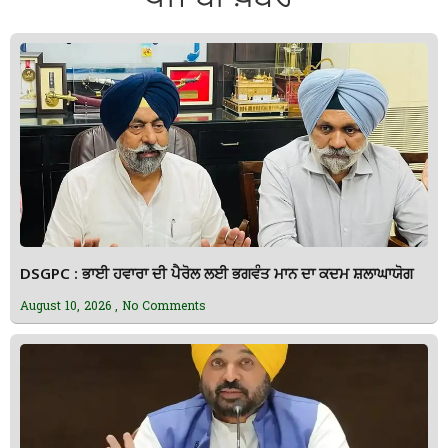
DSGPC : ਭਾਈ ਹਵਾਰਾ ਦੀ ਪੈਰੋਲ ਲਈ ਭਗਵੰਤ ਮਾਨ ਦਾ ਕਦਮ ਸ਼ਲਾਘਾਯੋਗ
August 10, 2026
No Comments