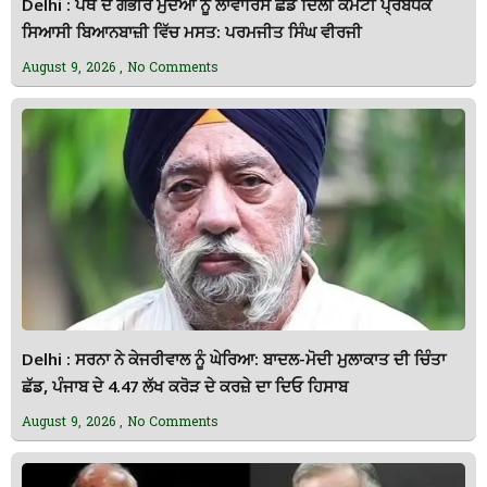
Delhi : ਪੰਥ ਦੇ ਗੰਭੀਰ ਮੁੱਦੇਆਂ ਨੂੰ ਲਾਵਾਰਿਸ ਛੱਡ ਦਿੱਲੀ ਕਮੇਟੀ ਪ੍ਰਬੰਧਕ
ਸਿਆਸੀ ਬਿਆਨਬਾਜ਼ੀ ਵਿੱਚ ਮਸਤ: ਪਰਮਜੀਤ ਸਿੰਘ ਵੀਰਜੀ
August 9, 2026
No Comments
Delhi : ਸਰਨਾ ਨੇ ਕੇਜਰੀਵਾਲ ਨੂੰ ਘੇਰਿਆ: ਬਾਦਲ-ਮੋਦੀ ਮੁਲਾਕਾਤ ਦੀ ਚਿੰਤਾ
ਛੱਡ, ਪੰਜਾਬ ਦੇ 4.47 ਲੱਖ ਕਰੋੜ ਦੇ ਕਰਜ਼ੇ ਦਾ ਦਿਓ ਹਿਸਾਬ
August 9, 2026
No Comments