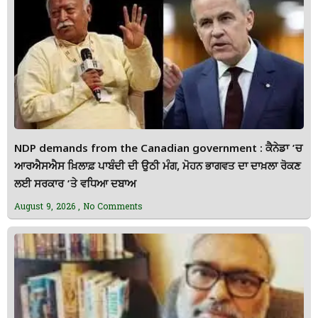
NDP demands from the Canadian government : ਕੈਨੇਡਾ ’ਚ
ਆਰਐਸਐਸ ਖ਼ਿਲਾਫ਼ ਪਾਬੰਦੀ ਦੀ ਉਠੀ ਮੰਗ, ਮੋਹਨ ਭਾਗਵਤ ਦਾ ਦਾਖ਼ਲਾ ਰੋਕਣ
ਲਈ ਸਰਕਾਰ ’ਤੇ ਵਧਿਆ ਦਬਾਅ
August 9, 2026
No Comments