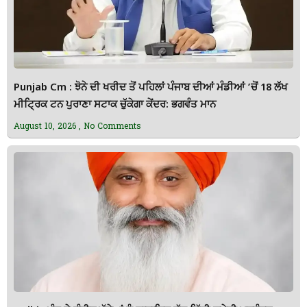
Punjab Cm : ਝੋਨੇ ਦੀ ਖਰੀਦ ਤੋਂ ਪਹਿਲਾਂ ਪੰਜਾਬ ਦੀਆਂ ਮੰਡੀਆਂ ’ਚੋਂ 18 ਲੱਖ
ਮੀਟ੍ਰਿਕ ਟਨ ਪੁਰਾਣਾ ਸਟਾਕ ਚੁੱਕੇਗਾ ਕੇਂਦਰ: ਭਗਵੰਤ ਮਾਨ
August 10, 2026
No Comments