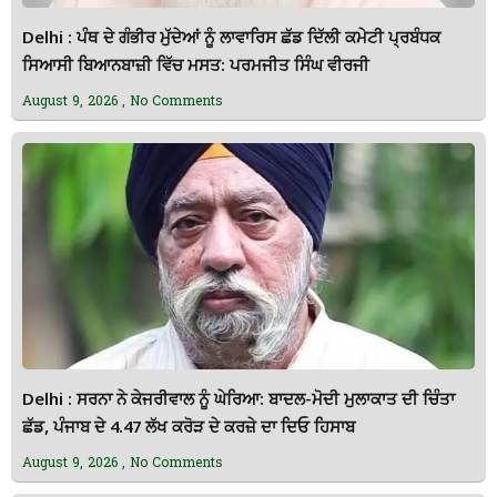
Delhi : ਪੰਥ ਦੇ ਗੰਭੀਰ ਮੁੱਦੇਆਂ ਨੂੰ ਲਾਵਾਰਿਸ ਛੱਡ ਦਿੱਲੀ ਕਮੇਟੀ ਪ੍ਰਬੰਧਕ
ਸਿਆਸੀ ਬਿਆਨਬਾਜ਼ੀ ਵਿੱਚ ਮਸਤ: ਪਰਮਜੀਤ ਸਿੰਘ ਵੀਰਜੀ
August 9, 2026
No Comments
Delhi : ਸਰਨਾ ਨੇ ਕੇਜਰੀਵਾਲ ਨੂੰ ਘੇਰਿਆ: ਬਾਦਲ-ਮੋਦੀ ਮੁਲਾਕਾਤ ਦੀ ਚਿੰਤਾ
ਛੱਡ, ਪੰਜਾਬ ਦੇ 4.47 ਲੱਖ ਕਰੋੜ ਦੇ ਕਰਜ਼ੇ ਦਾ ਦਿਓ ਹਿਸਾਬ
August 9, 2026
No Comments