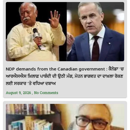
NDP demands from the Canadian government : ਕੈਨੇਡਾ ’ਚ
ਆਰਐਸਐਸ ਖ਼ਿਲਾਫ਼ ਪਾਬੰਦੀ ਦੀ ਉਠੀ ਮੰਗ, ਮੋਹਨ ਭਾਗਵਤ ਦਾ ਦਾਖ਼ਲਾ ਰੋਕਣ
ਲਈ ਸਰਕਾਰ ’ਤੇ ਵਧਿਆ ਦਬਾਅ
August 9, 2026
No Comments