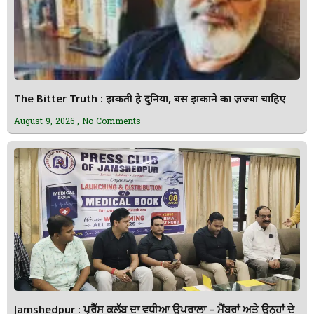
The Bitter Truth : झुकती है दुनिया, बस झुकाने का ज़ज्बा चाहिए
August 9, 2026
No Comments
Jamshedpur : ਪ੍ਰੈੱਸ ਕਲੱਬ ਦਾ ਵਧੀਆ ਉਪਰਾਲਾ – ਮੈਂਬਰਾਂ ਅਤੇ ਉਨ੍ਹਾਂ ਦੇ