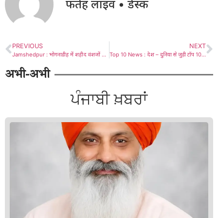
फतेह लाइव • डेस्क
PREVIOUS
NEXT
Jamshedpur : भोगनाडीह में शहीद वंशजों पर लाठीचार्ज की घटना शर्मनाक और निंदनीय – आदिवासी सुरक्षा परिषद
Top 10 News : देश – दुनिया से जुड़ी टॉप 10 खबरें…पढ़े एक क्लिक में
अभी-अभी
ਪੰਜਾਬੀ ਖ਼ਬਰਾਂ