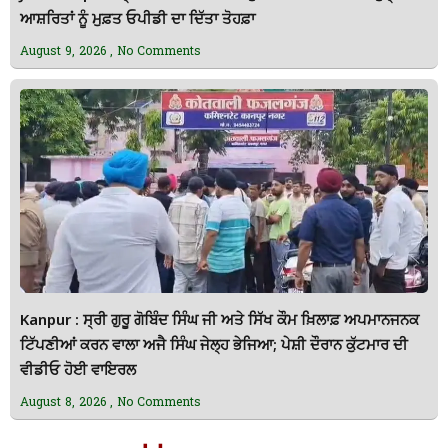
ਆਸ਼ਰਿਤਾਂ ਨੂੰ ਮੁਫ਼ਤ ਓਪੀਡੀ ਦਾ ਦਿੱਤਾ ਤੋਹਫ਼ਾ
August 9, 2026
No Comments
Kanpur : ਸ੍ਰੀ ਗੁਰੂ ਗੋਬਿੰਦ ਸਿੰਘ ਜੀ ਅਤੇ ਸਿੱਖ ਕੌਮ ਖ਼ਿਲਾਫ਼ ਅਪਮਾਨਜਨਕ
ਟਿੱਪਣੀਆਂ ਕਰਨ ਵਾਲਾ ਅਜੈ ਸਿੰਘ ਜੇਲ੍ਹ ਭੇਜਿਆ; ਪੇਸ਼ੀ ਦੌਰਾਨ ਕੁੱਟਮਾਰ ਦੀ
ਵੀਡੀਓ ਹੋਈ ਵਾਇਰਲ
August 8, 2026
No Comments