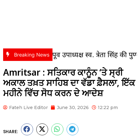
 में पूर्व उपाध्यक्ष स्व. त्रेता सिंह की पुण्यतिथि पर श
Breaking News
Amritsar : ਸਤਿਕਾਰ ਕਾਨੂੰਨ ‘ਤੇ ਸ੍ਰੀ
ਅਕਾਲ ਤਖ਼ਤ ਸਾਹਿਬ ਦਾ ਵੱਡਾ ਫ਼ੈਸਲਾ, ਇੱਕ
ਮਹੀਨੇ ਵਿੱਚ ਸੋਧ ਕਰਨ ਦੇ ਆਦੇਸ਼
Fateh Live Editor
June 30, 2026
12:22 pm
SHARE: