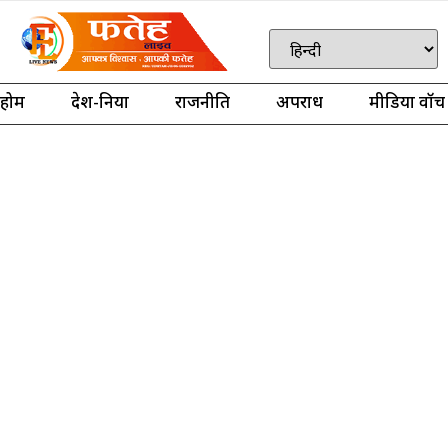
होम
देश-दुनिया
राजनीति
अपराध
मीडिया वॉच