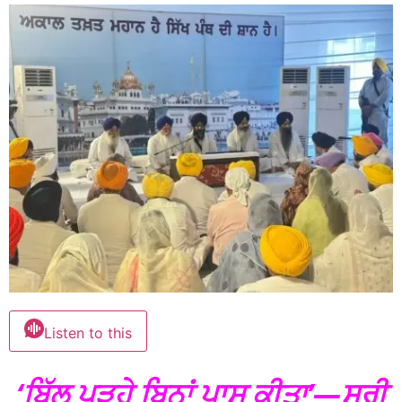
Listen to this
‘ਬਿੱਲ ਪੜ੍ਹੇ ਬਿਨਾਂ ਪਾਸ ਕੀਤਾ’—ਸ੍ਰੀ