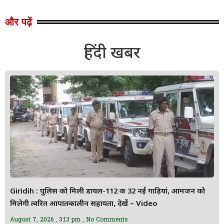
और पढ़ें
हिंदी खबर
Giridih : पुलिस को मिली डायल-112 की 32 नई गाड़ियां, आमजन को
मिलेगी त्वरित आपातकालीन सहायता, देखें – Video
August 7, 2026
3:13 pm
No Comments