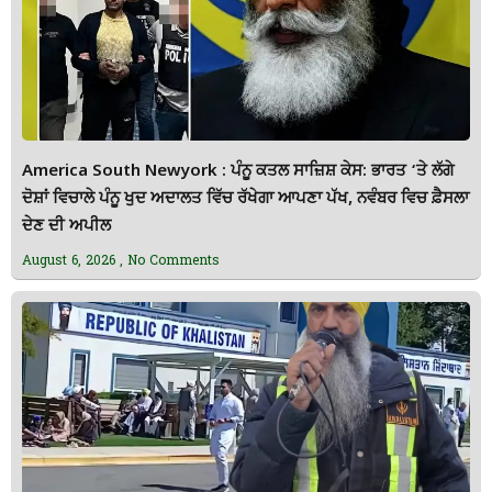
America South Newyork : ਪੰਨੂ ਕਤਲ ਸਾਜ਼ਿਸ਼ ਕੇਸ: ਭਾਰਤ ‘ਤੇ ਲੱਗੇ
ਦੋਸ਼ਾਂ ਵਿਚਾਲੇ ਪੰਨੂ ਖੁਦ ਅਦਾਲਤ ਵਿੱਚ ਰੱਖੇਗਾ ਆਪਣਾ ਪੱਖ, ਨਵੰਬਰ ਵਿਚ ਫ਼ੈਸਲਾ
ਦੇਣ ਦੀ ਅਪੀਲ
August 6, 2026
No Comments