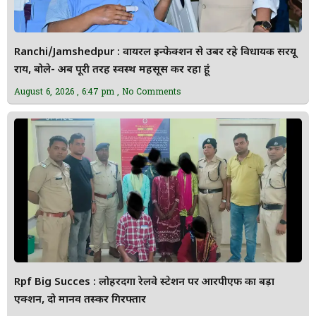
Ranchi/Jamshedpur : वायरल इन्फेक्शन से उबर रहे विधायक सरयू
राय, बोले- अब पूरी तरह स्वस्थ महसूस कर रहा हूं
August 6, 2026
6:47 pm
No Comments
Rpf Big Succes : लोहरदगा रेलवे स्टेशन पर आरपीएफ का बड़ा
एक्शन, दो मानव तस्कर गिरफ्तार