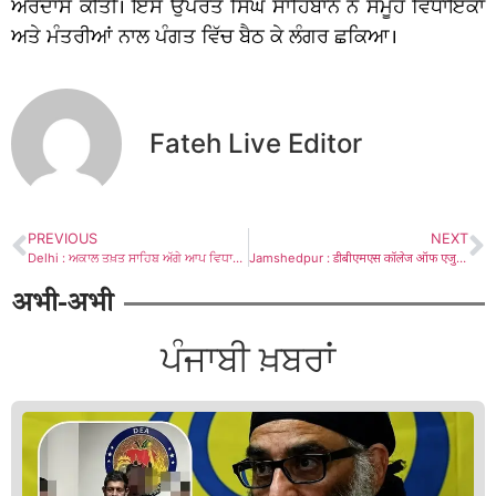
ਅਰਦਾਸ ਕੀਤੀ। ਇਸ ਉਪਰੰਤ ਸਿੰਘ ਸਾਹਿਬਾਨ ਨੇ ਸਮੂਹ ਵਿਧਾਇਕਾਂ
ਅਤੇ ਮੰਤਰੀਆਂ ਨਾਲ ਪੰਗਤ ਵਿੱਚ ਬੈਠ ਕੇ ਲੰਗਰ ਛਕਿਆ।
Fateh Live Editor
PREVIOUS
NEXT
Delhi : ਅਕਾਲ ਤਖ਼ਤ ਸਾਹਿਬ ਅੱਗੇ ਆਪ ਵਿਧਾਇਕਾਂ ਦੀ ਪੇਸ਼ੀ ਨੇ ਭਗਵੰਤ ਮਾਨ-ਕੇਜਰੀਵਾਲ ਦੇ ਬੇਅਦਬੀ ਕਾਨੂੰਨ ਦੀ ਖੋਲ੍ਹੀ ਪੋਲ: ਸਰਨਾ
Jamshedpur : डीबीएमएस कॉलेज ऑफ एजुकेशन में भावनाओं से सराबोर रहा भव्य विदाई समारोह
अभी-अभी
ਪੰਜਾਬੀ ਖ਼ਬਰਾਂ