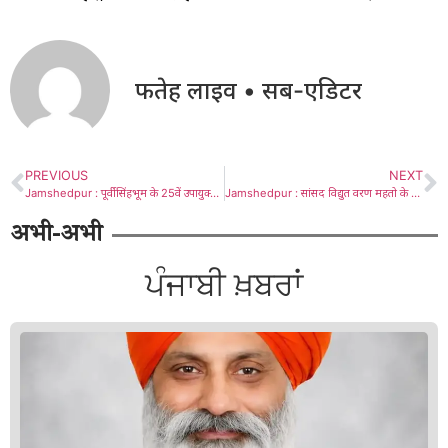
फतेह लाइव • सब-एडिटर
PREVIOUS
NEXT
Jamshedpur : पूर्वी सिंहभूम के 25वें उपायुक्त के रूप में कर्ण सत्यार्थी ने संभाला कार्यभार
Jamshedpur : सांसद विद्युत वरण महतो के प्रयास से चाकुलिया और चाईबासा के लिए नई ट्रेन सेवा शुरू होगी
अभी-अभी
ਪੰਜਾਬੀ ਖ਼ਬਰਾਂ