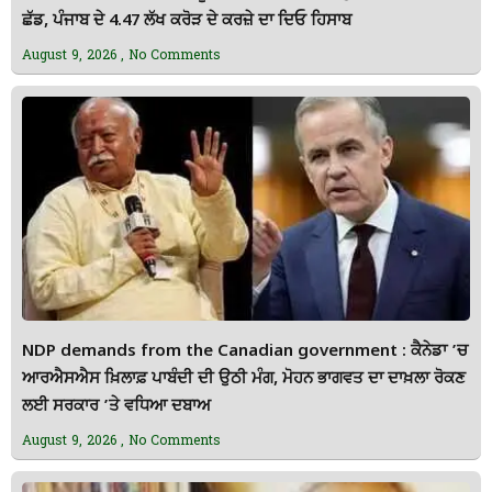
ਛੱਡ, ਪੰਜਾਬ ਦੇ 4.47 ਲੱਖ ਕਰੋੜ ਦੇ ਕਰਜ਼ੇ ਦਾ ਦਿਓ ਹਿਸਾਬ
August 9, 2026
No Comments
NDP demands from the Canadian government : ਕੈਨੇਡਾ ’ਚ
ਆਰਐਸਐਸ ਖ਼ਿਲਾਫ਼ ਪਾਬੰਦੀ ਦੀ ਉਠੀ ਮੰਗ, ਮੋਹਨ ਭਾਗਵਤ ਦਾ ਦਾਖ਼ਲਾ ਰੋਕਣ
ਲਈ ਸਰਕਾਰ ’ਤੇ ਵਧਿਆ ਦਬਾਅ
August 9, 2026
No Comments