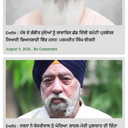
Delhi : ਪੰਥ ਦੇ ਗੰਭੀਰ ਮੁੱਦੇਆਂ ਨੂੰ ਲਾਵਾਰਿਸ ਛੱਡ ਦਿੱਲੀ ਕਮੇਟੀ ਪ੍ਰਬੰਧਕ
ਸਿਆਸੀ ਬਿਆਨਬਾਜ਼ੀ ਵਿੱਚ ਮਸਤ: ਪਰਮਜੀਤ ਸਿੰਘ ਵੀਰਜੀ
August 9, 2026
No Comments
Delhi : ਸਰਨਾ ਨੇ ਕੇਜਰੀਵਾਲ ਨੂੰ ਘੇਰਿਆ: ਬਾਦਲ-ਮੋਦੀ ਮੁਲਾਕਾਤ ਦੀ ਚਿੰਤਾ