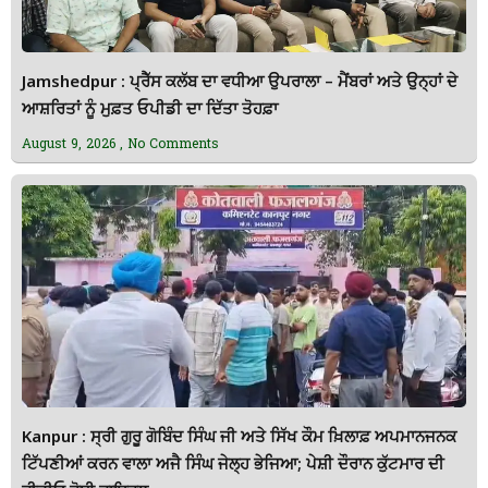
Jamshedpur : ਪ੍ਰੈੱਸ ਕਲੱਬ ਦਾ ਵਧੀਆ ਉਪਰਾਲਾ – ਮੈਂਬਰਾਂ ਅਤੇ ਉਨ੍ਹਾਂ ਦੇ
ਆਸ਼ਰਿਤਾਂ ਨੂੰ ਮੁਫ਼ਤ ਓਪੀਡੀ ਦਾ ਦਿੱਤਾ ਤੋਹਫ਼ਾ
August 9, 2026
No Comments
Kanpur : ਸ੍ਰੀ ਗੁਰੂ ਗੋਬਿੰਦ ਸਿੰਘ ਜੀ ਅਤੇ ਸਿੱਖ ਕੌਮ ਖ਼ਿਲਾਫ਼ ਅਪਮਾਨਜਨਕ
ਟਿੱਪਣੀਆਂ ਕਰਨ ਵਾਲਾ ਅਜੈ ਸਿੰਘ ਜੇਲ੍ਹ ਭੇਜਿਆ; ਪੇਸ਼ੀ ਦੌਰਾਨ ਕੁੱਟਮਾਰ ਦੀ