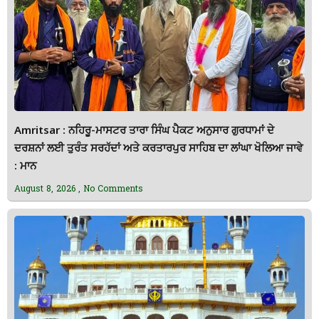
Amritsar : ਨਹਿਰੂ-ਮਾਸਟਰ ਤਾਰਾ ਸਿੰਘ ਪੈਕਟ ਅਨੁਸਾਰ ਗੁਰਧਾਮਾਂ ਦੇ
ਦਰਸ਼ਨਾਂ ਲਈ ਤੁਰੰਤ ਸਰਹੱਦਾਂ ਅਤੇ ਕਰਤਾਰਪੁਰ ਸਾਹਿਬ ਦਾ ਲਾਂਘਾ ਖੋਲਿਆ ਜਾਵੇ
: ਮਾਨ
August 8, 2026
No Comments