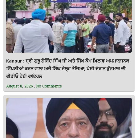
Kanpur : ਸ੍ਰੀ ਗੁਰੂ ਗੋਬਿੰਦ ਸਿੰਘ ਜੀ ਅਤੇ ਸਿੱਖ ਕੌਮ ਖ਼ਿਲਾਫ਼ ਅਪਮਾਨਜਨਕ
ਟਿੱਪਣੀਆਂ ਕਰਨ ਵਾਲਾ ਅਜੈ ਸਿੰਘ ਜੇਲ੍ਹ ਭੇਜਿਆ; ਪੇਸ਼ੀ ਦੌਰਾਨ ਕੁੱਟਮਾਰ ਦੀ
ਵੀਡੀਓ ਹੋਈ ਵਾਇਰਲ
August 8, 2026
No Comments