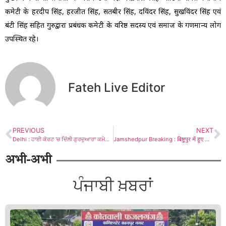
कमेटी के हरदीप सिंह, हरजीत सिंह, सतबीर सिंह, दविंदर सिंह, सुखविंदर सिंह एवं
बंटी सिंह सहित गुरुद्वारा प्रबंधक कमेटी के वरिष्ठ सदस्य एवं समाज के गणमान्य लोग
उपस्थित रहे।
Fateh Live Editor
PREVIOUS
NEXT
Delhi : ਹਾਈ ਕੋਰਟ ‘ਚ ਦਿੱਲੀ ਗੁਰਦੁਆਰਾ ਕਮੇਟੀ ਨੂੰ ਰਾਹਤ, ਵਿਰੋਧੀਆਂ ਦੀਆਂ ਦਲੀਲਾਂ ਨਹੀਂ ਹੋਈਆਂ ਕਬੂਲ: ਕਾਲਕਾ/ਕਾਹਲੋਂ
Jamshedpur Breaking : बिष्टुपुर में हुए हिमांशु हत्याकांड के मुख्य आरोपी बोदरा ने कोर्ट में किया सरेंडर, दो लाख का रखा गया था इनाम
अभी-अभी
ਪੰਜਾਬੀ ਖ਼ਬਰਾਂ