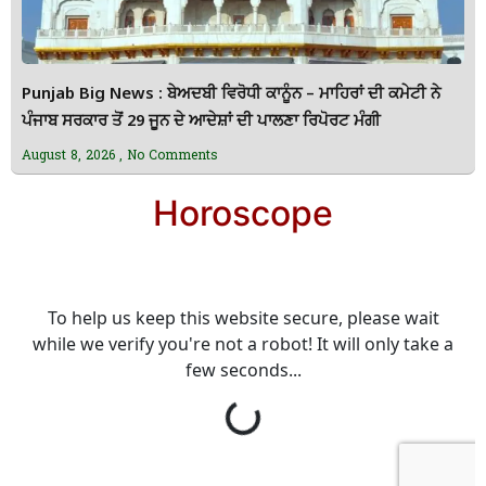
Punjab Big News : ਬੇਅਦਬੀ ਵਿਰੋਧੀ ਕਾਨੂੰਨ – ਮਾਹਿਰਾਂ ਦੀ ਕਮੇਟੀ ਨੇ
ਪੰਜਾਬ ਸਰਕਾਰ ਤੋਂ 29 ਜੂਨ ਦੇ ਆਦੇਸ਼ਾਂ ਦੀ ਪਾਲਣਾ ਰਿਪੋਰਟ ਮੰਗੀ
August 8, 2026
No Comments
Horoscope