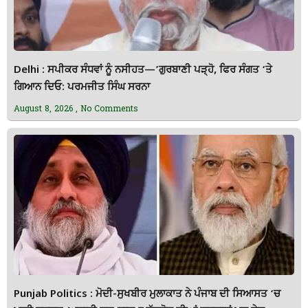
Delhi : ਸਪੀਕਰ ਸੰਧਵਾਂ ਨੂੰ ਨਸੀਹਤ—’ਗੁਰਬਾਣੀ ਪੜ੍ਹੋ, ਫਿਰ ਸੰਗਤ ‘ਤੇ
ਗਿਆਨ ਦਿਓ: ਪਰਮਜੀਤ ਸਿੰਘ ਸਰਨਾ
August 8, 2026
No Comments
Punjab Politics : ਮੋਦੀ-ਸੁਖਬੀਰ ਮੁਲਾਕਾਤ ਨੇ ਪੰਜਾਬ ਦੀ ਸਿਆਸਤ ‘ਚ