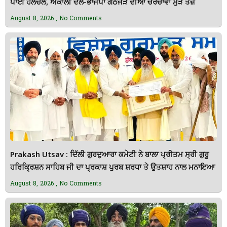
ਪਾਈ ਹਲਚਲ, ਅਕਾਲੀ ਦਲ-ਭਾਜਪਾ ਗੱਠਜੋੜ ਦੀਆਂ ਚਰਚਾਵਾਂ ਮੁੜ ਤੇਜ਼
August 8, 2026
No Comments
Prakash Utsav : ਦਿੱਲੀ ਗੁਰਦੁਆਰਾ ਕਮੇਟੀ ਨੇ ਬਾਲਾ ਪ੍ਰੀਤਮ ਸ੍ਰੀ ਗੁਰੂ
ਹਰਿਕ੍ਰਿਸ਼ਨ ਸਾਹਿਬ ਜੀ ਦਾ ਪ੍ਰਕਾਸ਼ ਪੁਰਬ ਸ਼ਰਧਾ ਤੇ ਉਤਸ਼ਾਹ ਨਾਲ ਮਨਾਇਆ
August 8, 2026
No Comments