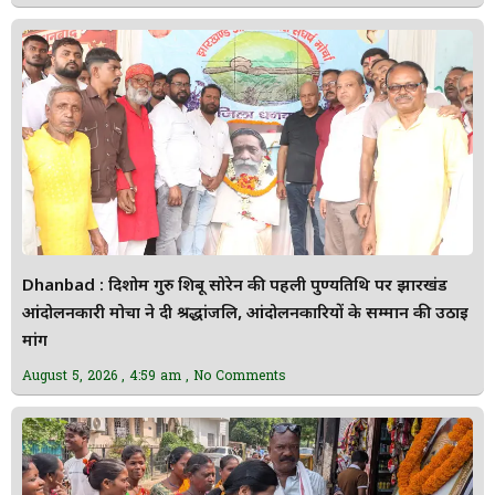
Dhanbad : दिशोम गुरु शिबू सोरेन की पहली पुण्यतिथि पर झारखंड
आंदोलनकारी मोर्चा ने दी श्रद्धांजलि, आंदोलनकारियों के सम्मान की उठाई
मांग
August 5, 2026
4:59 am
No Comments