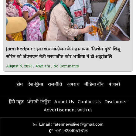
Jamshedpur : झारखंड आंदोलन के महानायक ‘दिशोम गुरु’ शिबू
सोरेन को जेएमएम नेत्री चरणजीत कौर भाटिया ने दी श्रद्धांजलि
August 5, 2026
4:42 am
No Comments
होम
देश-दुनिया
राजनीति
अपराध
मीडिया वॉच
पंजाबी
हिंदी न्यूज़
ਪੰਜਾਬੀ ਨਿਊਜ਼
About Us
Contact Us
Disclaimer
Advertisement with us
Email : fatehnewslive@gmail.com
+91 9234051616