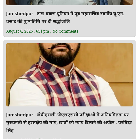
Jamshedpur : टाटा वर्कर्स यूनियन ने पूर्व महासचिव स्वर्गीय यू.एन.
प्रसाद की पुण्यतिथि पर दी श्रद्धांजलि
August 6, 2026
6:31 pm
No Comments
Jamshedpur : जेपीएससी-जेएसएससी परीक्षाओं में अनियमितता पर
मुख्यमंत्री से हस्तक्षेप की मांग, छात्रों को न्याय दिलाने की अपील : परविंदर
सिंह