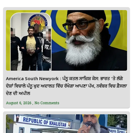
America South Newyork : ਪੰਨੂ ਕਤਲ ਸਾਜ਼ਿਸ਼ ਕੇਸ: ਭਾਰਤ ‘ਤੇ ਲੱਗੇ
ਦੋਸ਼ਾਂ ਵਿਚਾਲੇ ਪੰਨੂ ਖੁਦ ਅਦਾਲਤ ਵਿੱਚ ਰੱਖੇਗਾ ਆਪਣਾ ਪੱਖ, ਨਵੰਬਰ ਵਿਚ ਫ਼ੈਸਲਾ
ਦੇਣ ਦੀ ਅਪੀਲ
August 6, 2026
No Comments