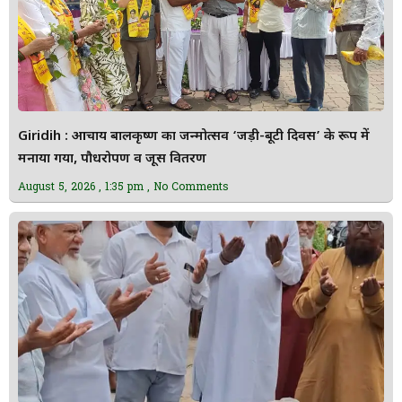
Giridih : आचार्य बालकृष्ण का जन्मोत्सव ‘जड़ी-बूटी दिवस’ के रूप में
मनाया गया, पौधरोपण व जूस वितरण
August 5, 2026
1:35 pm
No Comments