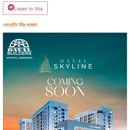
Listen to this
ਮਨਪ੍ਰੀਤ ਸਿੰਘ ਖਾਲਸਾ.