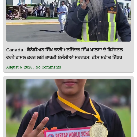
Canada : ਕੈਨੇਡੀਅਨ ਸਿੱਖ ਭਾਈ ਮਨਜਿੰਦਰ ਸਿੰਘ ਖਾਲਸਾ ਦੇ ਡਿਜ਼ਿਟਲ
ਵੇਰਵੇ ਹਾਸਲ ਕਰਨ ਲਈ ਭਾਰਤੀ ਏਜੰਸੀਆਂ ਸਰਗਰਮ: ਟੀਮ ਸ਼ਹੀਦ ਨਿੱਝਰ
August 6, 2026
No Comments