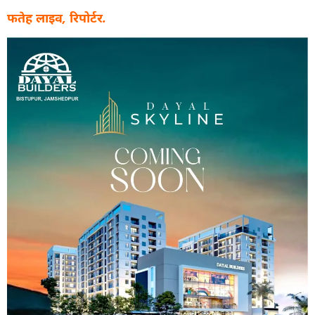
फतेह लाइव, रिपोर्टर.