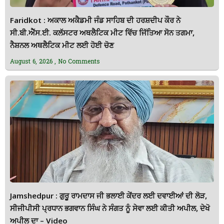
Faridkot : ਅਕਾਲ ਅਕੈਡਮੀ ਜੰਡ ਸਾਹਿਬ ਦੀ ਹਰਸ਼ਦੀਪ ਕੌਰ ਨੇ
ਸੀ.ਬੀ.ਐੱਸ.ਈ. ਕਲੱਸਟਰ ਅਥਲੈਟਿਕ ਮੀਟ ਵਿੱਚ ਜਿੱਤਿਆ ਸੋਨ ਤਗਮਾ,
ਨੈਸ਼ਨਲ ਅਥਲੈਟਿਕ ਮੀਟ ਲਈ ਹੋਈ ਚੋਣ
August 6, 2026
No Comments
Jamshedpur : ਗੁਰੂ ਰਾਮਦਾਸ ਜੀ ਭਲਾਈ ਕੇਂਦਰ ਲਈ ਦਵਾਈਆਂ ਦੀ ਲੋੜ,
ਸੀਜੀਪੀਸੀ ਪ੍ਰਧਾਨ ਭਗਵਾਨ ਸਿੰਘ ਨੇ ਸੰਗਤ ਨੂੰ ਸੇਵਾ ਲਈ ਕੀਤੀ ਅਪੀਲ, ਦੇਖੋ
ਅਪੀਲ ਦਾ – Video