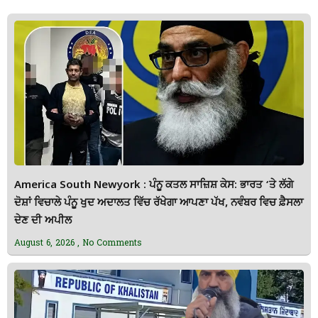
America South Newyork : ਪੰਨੂ ਕਤਲ ਸਾਜ਼ਿਸ਼ ਕੇਸ: ਭਾਰਤ ‘ਤੇ ਲੱਗੇ
ਦੋਸ਼ਾਂ ਵਿਚਾਲੇ ਪੰਨੂ ਖੁਦ ਅਦਾਲਤ ਵਿੱਚ ਰੱਖੇਗਾ ਆਪਣਾ ਪੱਖ, ਨਵੰਬਰ ਵਿਚ ਫ਼ੈਸਲਾ
ਦੇਣ ਦੀ ਅਪੀਲ
August 6, 2026
No Comments