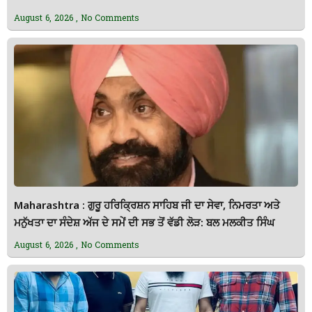
August 6, 2026
No Comments
Maharashtra : ਗੁਰੂ ਹਰਿਕ੍ਰਿਸ਼ਨ ਸਾਹਿਬ ਜੀ ਦਾ ਸੇਵਾ, ਨਿਮਰਤਾ ਅਤੇ
ਮਨੁੱਖਤਾ ਦਾ ਸੰਦੇਸ਼ ਅੱਜ ਦੇ ਸਮੇਂ ਦੀ ਸਭ ਤੋਂ ਵੱਡੀ ਲੋੜ: ਬਲ ਮਲਕੀਤ ਸਿੰਘ
August 6, 2026
No Comments