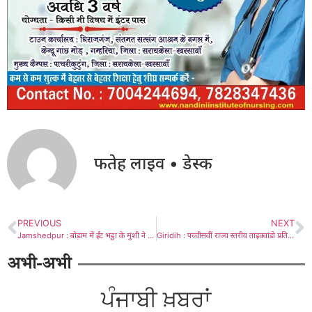
फतेह लाइव • डेस्क
PREVIOUS
NEXT
Jamshedpur : बोड़ाम में ईंट भट्ठा के मुंशी ने की आत्महत्या, बेटे ने थाने में यह दिया आवेदन
Giridih : पच्चीसवीं राज्य स्तरीय ताइक्वांडो प्रतियोगिता में गिरिडीह टीम का शानदार प्रदर्शन
अभी-अभी
ਪੰਜਾਬੀ ਖ਼ਬਰਾਂ