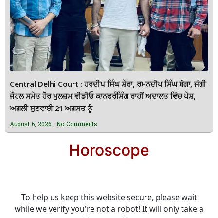
Central Delhi Court : ਹਰਦੀਪ ਸਿੰਘ ਸ਼ੇਰਾ, ਰਮਨਦੀਪ ਸਿੰਘ ਬੱਗਾ, ਜੱਗੀ
ਜੌਹਲ ਸਮੇਤ ਹੋਰ ਮੁਲਜ਼ਮ ਵੀਡੀਓ ਕਾਨਫਰੰਸਿੰਗ ਰਾਹੀਂ ਅਦਾਲਤ ਵਿੱਚ ਪੇਸ਼,
ਅਗਲੀ ਸੁਣਵਾਈ 21 ਅਗਸਤ ਨੂੰ
August 6, 2026
No Comments
Horoscope