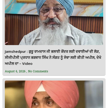
Jamshedpur : ਗੁਰੂ ਰਾਮਦਾਸ ਜੀ ਭਲਾਈ ਕੇਂਦਰ ਲਈ ਦਵਾਈਆਂ ਦੀ ਲੋੜ,
ਸੀਜੀਪੀਸੀ ਪ੍ਰਧਾਨ ਭਗਵਾਨ ਸਿੰਘ ਨੇ ਸੰਗਤ ਨੂੰ ਸੇਵਾ ਲਈ ਕੀਤੀ ਅਪੀਲ, ਦੇਖੋ
ਅਪੀਲ ਦਾ – Video
August 6, 2026
No Comments