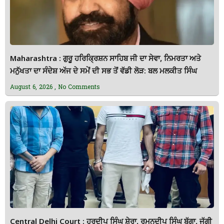
Maharashtra : ਗੁਰੂ ਹਰਿਕ੍ਰਿਸ਼ਨ ਸਾਹਿਬ ਜੀ ਦਾ ਸੇਵਾ, ਨਿਮਰਤਾ ਅਤੇ
ਮਨੁੱਖਤਾ ਦਾ ਸੰਦੇਸ਼ ਅੱਜ ਦੇ ਸਮੇਂ ਦੀ ਸਭ ਤੋਂ ਵੱਡੀ ਲੋੜ: ਬਲ ਮਲਕੀਤ ਸਿੰਘ
August 6, 2026
No Comments
Central Delhi Court : ਹਰਦੀਪ ਸਿੰਘ ਸ਼ੇਰਾ, ਰਮਨਦੀਪ ਸਿੰਘ ਬੱਗਾ, ਜੱਗੀ