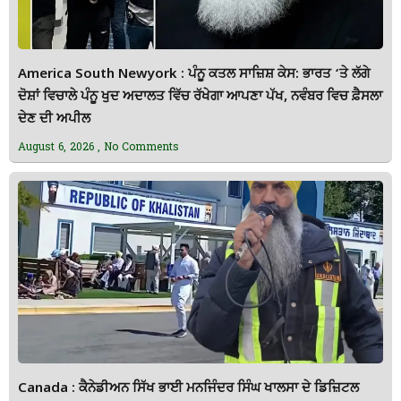
America South Newyork : ਪੰਨੂ ਕਤਲ ਸਾਜ਼ਿਸ਼ ਕੇਸ: ਭਾਰਤ ‘ਤੇ ਲੱਗੇ
ਦੋਸ਼ਾਂ ਵਿਚਾਲੇ ਪੰਨੂ ਖੁਦ ਅਦਾਲਤ ਵਿੱਚ ਰੱਖੇਗਾ ਆਪਣਾ ਪੱਖ, ਨਵੰਬਰ ਵਿਚ ਫ਼ੈਸਲਾ
ਦੇਣ ਦੀ ਅਪੀਲ
August 6, 2026
No Comments
Canada : ਕੈਨੇਡੀਅਨ ਸਿੱਖ ਭਾਈ ਮਨਜਿੰਦਰ ਸਿੰਘ ਖਾਲਸਾ ਦੇ ਡਿਜ਼ਿਟਲ