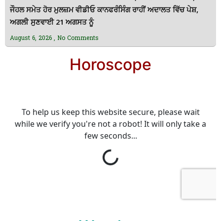
ਜੌਹਲ ਸਮੇਤ ਹੋਰ ਮੁਲਜ਼ਮ ਵੀਡੀਓ ਕਾਨਫਰੰਸਿੰਗ ਰਾਹੀਂ ਅਦਾਲਤ ਵਿੱਚ ਪੇਸ਼,
ਅਗਲੀ ਸੁਣਵਾਈ 21 ਅਗਸਤ ਨੂੰ
August 6, 2026
No Comments
Horoscope