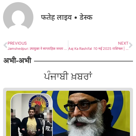
फतेह लाइव • डेस्क
PREVIOUS
NEXT
Jamshedpur: उपायुक्त ने साप्ताहिक जनता दरबार में आम नागरिकों की समस्याओं से हुए अवगत, मौके पर कई मामलों का किया समाधान
Aaj Ka Rashifal :10 मई 2025 राशिफल | जानिए सभी 12 राशियों का भाग्यफल
अभी-अभी
ਪੰਜਾਬੀ ਖ਼ਬਰਾਂ