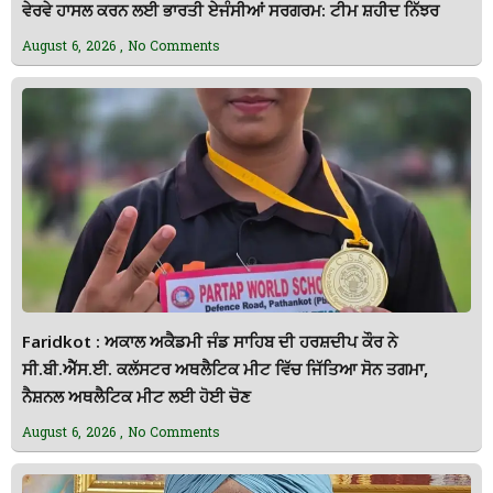
ਵੇਰਵੇ ਹਾਸਲ ਕਰਨ ਲਈ ਭਾਰਤੀ ਏਜੰਸੀਆਂ ਸਰਗਰਮ: ਟੀਮ ਸ਼ਹੀਦ ਨਿੱਝਰ
August 6, 2026
No Comments
Faridkot : ਅਕਾਲ ਅਕੈਡਮੀ ਜੰਡ ਸਾਹਿਬ ਦੀ ਹਰਸ਼ਦੀਪ ਕੌਰ ਨੇ
ਸੀ.ਬੀ.ਐੱਸ.ਈ. ਕਲੱਸਟਰ ਅਥਲੈਟਿਕ ਮੀਟ ਵਿੱਚ ਜਿੱਤਿਆ ਸੋਨ ਤਗਮਾ,
ਨੈਸ਼ਨਲ ਅਥਲੈਟਿਕ ਮੀਟ ਲਈ ਹੋਈ ਚੋਣ
August 6, 2026
No Comments