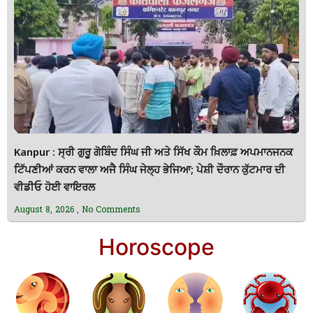
Kanpur : ਸ੍ਰੀ ਗੁਰੂ ਗੋਬਿੰਦ ਸਿੰਘ ਜੀ ਅਤੇ ਸਿੱਖ ਕੌਮ ਖ਼ਿਲਾਫ਼ ਅਪਮਾਨਜਨਕ
ਟਿੱਪਣੀਆਂ ਕਰਨ ਵਾਲਾ ਅਜੈ ਸਿੰਘ ਜੇਲ੍ਹ ਭੇਜਿਆ; ਪੇਸ਼ੀ ਦੌਰਾਨ ਕੁੱਟਮਾਰ ਦੀ
ਵੀਡੀਓ ਹੋਈ ਵਾਇਰਲ
August 8, 2026
No Comments
Horoscope