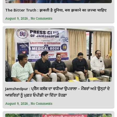
The Bitter Truth : झुकती है दुनिया, बस झुकाने का ज़ज्बा चाहिए
August 9, 2026
No Comments
Jamshedpur : ਪ੍ਰੈੱਸ ਕਲੱਬ ਦਾ ਵਧੀਆ ਉਪਰਾਲਾ – ਮੈਂਬਰਾਂ ਅਤੇ ਉਨ੍ਹਾਂ ਦੇ
ਆਸ਼ਰਿਤਾਂ ਨੂੰ ਮੁਫ਼ਤ ਓਪੀਡੀ ਦਾ ਦਿੱਤਾ ਤੋਹਫ਼ਾ
August 9, 2026
No Comments