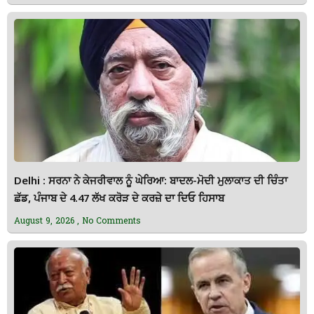
Delhi : ਸਰਨਾ ਨੇ ਕੇਜਰੀਵਾਲ ਨੂੰ ਘੇਰਿਆ: ਬਾਦਲ-ਮੋਦੀ ਮੁਲਾਕਾਤ ਦੀ ਚਿੰਤਾ
ਛੱਡ, ਪੰਜਾਬ ਦੇ 4.47 ਲੱਖ ਕਰੋੜ ਦੇ ਕਰਜ਼ੇ ਦਾ ਦਿਓ ਹਿਸਾਬ
August 9, 2026
No Comments