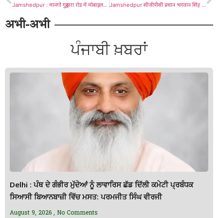
Jamshedpur : मानगो गुरुद्वारा रोड में मोबाइल छीन कर भागे अपराधी
Jamshedpur सीजीपीसी प्रधान भगवान सिंह के बड़े भाई स्वर्गीय हरजिंदर सिंह की हुई अंतिम अरदास
अभी-अभी
ਪੰਜਾਬੀ ਖ਼ਬਰਾਂ
Delhi : ਪੰਥ ਦੇ ਗੰਭੀਰ ਮੁੱਦੇਆਂ ਨੂੰ ਲਾਵਾਰਿਸ ਛੱਡ ਦਿੱਲੀ ਕਮੇਟੀ ਪ੍ਰਬੰਧਕ
ਸਿਆਸੀ ਬਿਆਨਬਾਜ਼ੀ ਵਿੱਚ ਮਸਤ: ਪਰਮਜੀਤ ਸਿੰਘ ਵੀਰਜੀ
August 9, 2026
No Comments