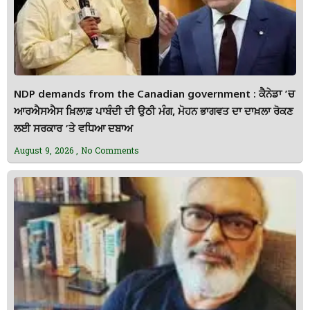
NDP demands from the Canadian government : ਕੈਨੇਡਾ ’ਚ
ਆਰਐਸਐਸ ਖ਼ਿਲਾਫ਼ ਪਾਬੰਦੀ ਦੀ ਉਠੀ ਮੰਗ, ਮੋਹਨ ਭਾਗਵਤ ਦਾ ਦਾਖ਼ਲਾ ਰੋਕਣ
ਲਈ ਸਰਕਾਰ ’ਤੇ ਵਧਿਆ ਦਬਾਅ
August 9, 2026
No Comments